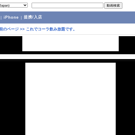
提携/入店
|
iPhone
|
前のページ
>>
これでコーラ飲み放題です。