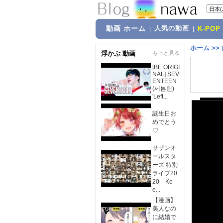
動画 ホーム
人気の動画
|
|
K-POP
ホーム
>>
浮かぶ 動画
もっと見る
[BE ORIGI
NAL] SEV
ENTEEN
(세븐틴)
'Left...
誕生日お
めでとう
♡
サザンオ
ールスタ
ーズ 特別
ライブ20
20「Ke
e...
【漫画】
美人なの
に結婚で