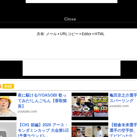
Close
6
共有:
メール
•
URLコピー
•
Editor
•
HTML
画
夜に駆ける/YOASOBI 歌っ
亀田京之介選
てみた!しんごちん【香取慎
スパーリング
吾】
youtube.com
youtube.com
【CH1 前編】2020 アース・
【朝倉未来選
モンダミンカップ 大会第1日
選手の空手技
(予選ラウンド)...
てビビった!!