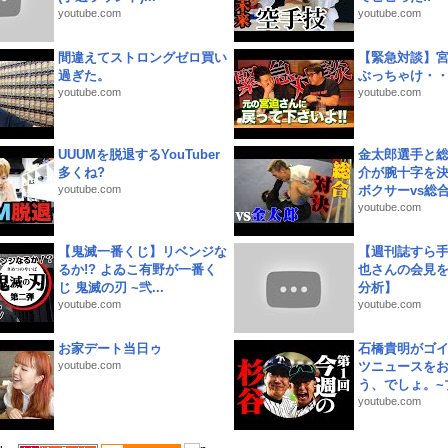
youtube.com
youtube.com
間違えてストロングゼロ買い
【緊急対談】
過ぎた。
ぶっちゃけ・
youtube.com
youtube.com
UUUMを脱退するYouTuber
金太郎選手と総
多くね?
介が腕十字を決
youtube.com
ボクサーvs総合.
youtube.com
【鬼滅一番くじ】リベンジな
【週刊誌すら
るか!? よゐこ有野が一番く
也さんの会見
じ 鬼滅の刃 ~弐...
分析】
youtube.com
youtube.com
お家デート当日ゥ
石橋貴明がゴ
youtube.com
ツニュースを
う、でしょ。~プ
youtube.com