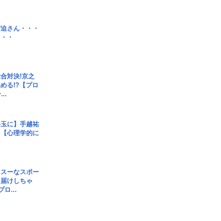
宮迫さん・・・
・・・
合対決!京之
める!?【プロ
..
手玉に】手越祐
を【心理学的に
イスーなスポー
お届けしちゃ
ロ...