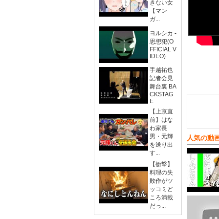
きない女
【マン
ガ...
ヨルシカ -
思想犯(O
FFICIAL V
IDEO)
手越祐也
記者会見
舞台裏 BA
CKSTAG
E
【上京直
前】はな
わ家長
男・元輝
人気の動
を送り出
す...
【衝撃】
料理の失
敗作がツ
ッコミど
ころ満載
だっ...