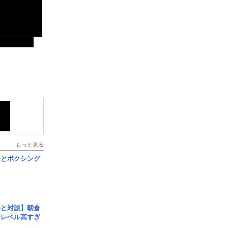
もっと見る
手とボクシング
手と対談】朝倉
、レベル高すぎ