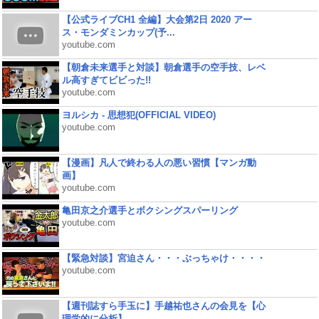
【公式ライブCH1 全編】大会第2日 2020 アー
ス・モンダミンカップ(予...
youtube.com
【朝倉未来選手と対談】朝倉選手の空手技、レベ
ル高すぎてビビった!!
youtube.com
ヨルシカ - 思想犯(OFFICIAL VIDEO)
youtube.com
【漫画】凡人で終わる人の悪い習慣【マンガ動
画】
youtube.com
亀田京之介選手とボクシングスパーリング
youtube.com
【緊急対談】宮迫さん・・・ぶっちゃけ・・・・
youtube.com
【週刊誌すら手玉に】手越祐也さんの会見を【心
理学的に分析】