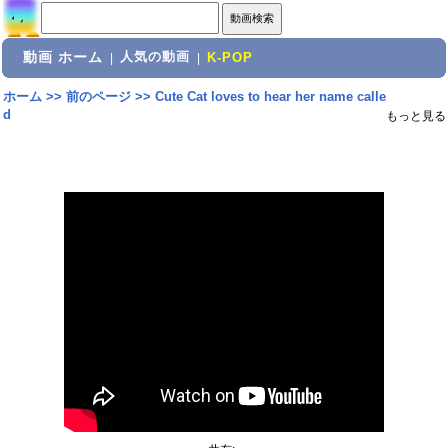
動画 ホーム
人気の動画
|
|
K-POP
ホーム
>>
前のページ
>>
Cute Cat loves to hear her name calle
d
もっと見る