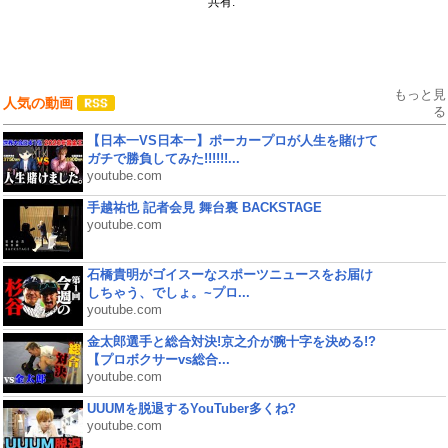
共有:
もっと見
人気の動画
る
【日本一VS日本一】ポーカープロが人生を賭けて
ガチで勝負してみた!!!!!!...
youtube.com
手越祐也 記者会見 舞台裏 BACKSTAGE
youtube.com
石橋貴明がゴイスーなスポーツニュースをお届け
しちゃう、でしょ。~プロ...
youtube.com
金太郎選手と総合対決!京之介が腕十字を決める!?
【プロボクサーvs総合...
youtube.com
UUUMを脱退するYouTuber多くね?
youtube.com