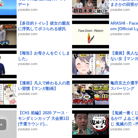
デート
まさかの回答が!
youtube.com
youtube.com
【多目的トイレ】彼女の親友
ARASHI - Face
に浮気してボコられる彼氏
orn [Official L
youtube.com
youtube.com
【報告】お母さんを亡くしま
【漫画】美人
した。
ない女【マン
youtube.com
youtube.com
【漫画】凡人で終わる人の悪
亀田京之介選
い習慣【マンガ動画】
スパーリング
youtube.com
youtube.com
【CH1 前編】2020 アース・
【鬼滅一番く
モンダミンカップ 大会第1日
るか!? よゐ
(予選ラウンド)...
じ 鬼滅の刃 ~弐.
youtube.com
youtube.com