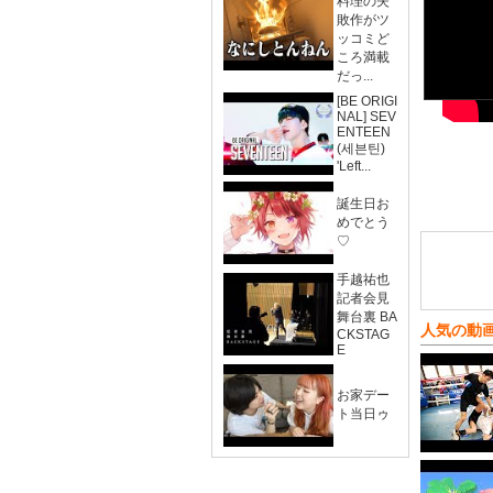
料理の失
敗作がツ
ッコミど
ころ満載
だっ...
[BE ORIGI
NAL] SEV
ENTEEN
(세븐틴)
'Left...
誕生日お
めでとう
♡
手越祐也
記者会見
舞台裏 BA
人気の動
CKSTAG
E
お家デー
ト当日ゥ