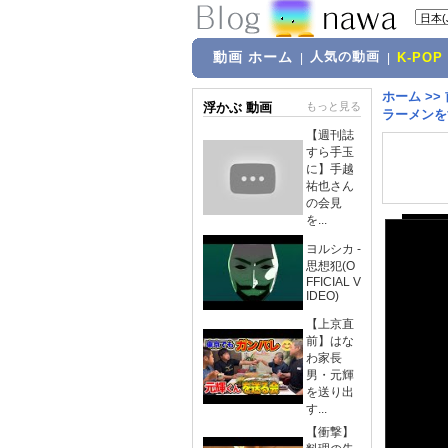
動画 ホーム
人気の動画
|
|
K-POP
ホーム
>>
浮かぶ 動画
もっと見る
ラーメンをすす
【週刊誌
すら手玉
に】手越
祐也さん
の会見
を...
ヨルシカ -
思想犯(O
FFICIAL V
IDEO)
【上京直
前】はな
わ家長
男・元輝
を送り出
す...
【衝撃】