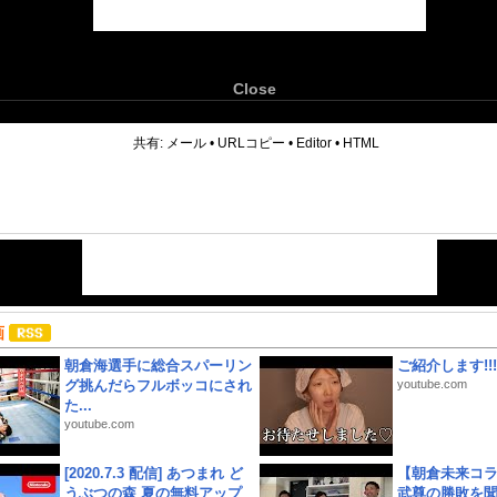
Close
6
共有:
メール
•
URLコピー
•
Editor
•
HTML
画
朝倉海選手に総合スパーリン
ご紹介します!!!
グ挑んだらフルボッコにされ
youtube.com
た...
youtube.com
[2020.7.3 配信] あつまれ ど
【朝倉未来コラ
うぶつの森 夏の無料アップ
武尊の勝敗を