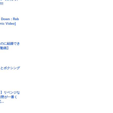
!!
 Down : Reb
yric Video]
なのに結婚でき
ガ動画】
手とボクシング
じ】リベンジな
こ有野が一番く
..