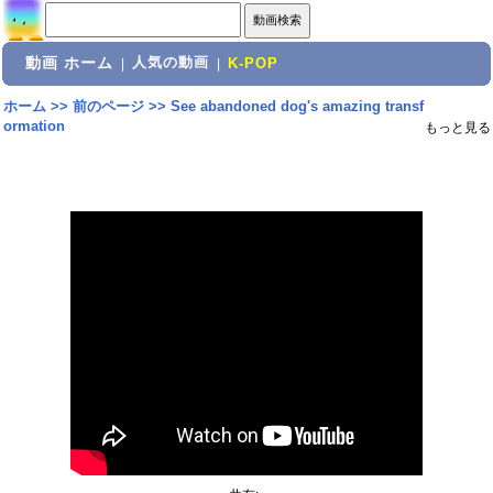
動画 ホーム
人気の動画
|
|
K-POP
ホーム
>>
前のページ
>>
See abandoned dog's amazing transf
ormation
もっと見る