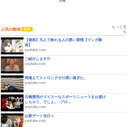
共有:
もっと見
人気の動画
る
【漫画】凡人で終わる人の悪い習慣【マンガ動
画】
youtube.com
ご紹介します!!!
youtube.com
間違えてストロングゼロ買い過ぎた。
youtube.com
石橋貴明がゴイスーなスポーツニュースをお届け
しちゃう、でしょ。~プロ...
youtube.com
お家デート当日ゥ
youtube.com