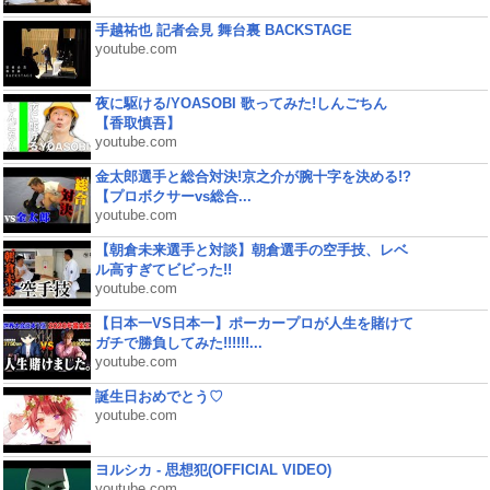
手越祐也 記者会見 舞台裏 BACKSTAGE
youtube.com
夜に駆ける/YOASOBI 歌ってみた!しんごちん
【香取慎吾】
youtube.com
金太郎選手と総合対決!京之介が腕十字を決める!?
【プロボクサーvs総合...
youtube.com
【朝倉未来選手と対談】朝倉選手の空手技、レベ
ル高すぎてビビった!!
youtube.com
【日本一VS日本一】ポーカープロが人生を賭けて
ガチで勝負してみた!!!!!!...
youtube.com
誕生日おめでとう♡
youtube.com
ヨルシカ - 思想犯(OFFICIAL VIDEO)
youtube.com