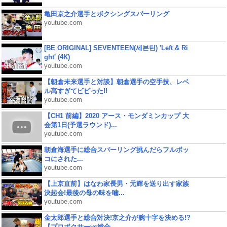
亀田京之介選手とボクシングスパーリング
youtube.com
[BE ORIGINAL] SEVENTEEN(세븐틴) 'Left & Ri
ght' (4K)
youtube.com
【朝倉未来選手と対談】朝倉選手の空手技、レベ
ル高すぎてビビった!!
youtube.com
【CH1 前編】2020 アース・モンダミンカップ 大
会第1日(予選ラウンド)...
youtube.com
朝倉海選手に総合スパーリング挑んだらフルボッ
コにされた...
youtube.com
【上京直前】はなわ家長男・元輝を送り出す家族
決起会!最後の母の味を噛...
youtube.com
金太郎選手と総合対決!京之介が腕十字を決める!?
【プロボクサーvs総合...