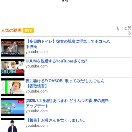
共有:
もっと見
人気の動画
る
【多目的トイレ】彼女の親友に浮気してボコられ
る彼氏
youtube.com
UUUMを脱退するYouTuber多くね?
youtube.com
夜に駆ける/YOASOBI 歌ってみた!しんごちん
【香取慎吾】
youtube.com
[2020.7.3 配信] あつまれ どうぶつの森 夏の無料
アップデート
youtube.com
【報告】お母さんを亡くしました。
youtube.com