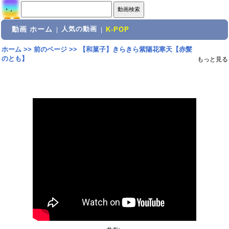
動画 ホーム
人気の動画
|
|
K-POP
ホーム
>>
前のページ
>>
【和菓子】きらきら紫陽花寒天【赤髪
のとも】
もっと見る