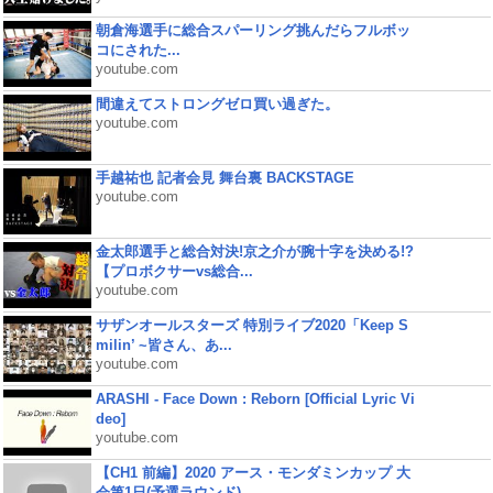
朝倉海選手に総合スパーリング挑んだらフルボッ
コにされた...
youtube.com
間違えてストロングゼロ買い過ぎた。
youtube.com
手越祐也 記者会見 舞台裏 BACKSTAGE
youtube.com
金太郎選手と総合対決!京之介が腕十字を決める!?
【プロボクサーvs総合...
youtube.com
サザンオールスターズ 特別ライブ2020「Keep S
milin’ ~皆さん、あ...
youtube.com
ARASHI - Face Down : Reborn [Official Lyric Vi
deo]
youtube.com
【CH1 前編】2020 アース・モンダミンカップ 大
会第1日(予選ラウンド)...