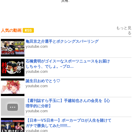
共有:
もっと見
人気の動画
る
亀田京之介選手とボクシングスパーリング
youtube.com
石橋貴明がゴイスーなスポーツニュースをお届け
しちゃう、でしょ。~プロ...
youtube.com
誕生日おめでとう♡
youtube.com
【週刊誌すら手玉に】手越祐也さんの会見を【心
理学的に分析】
youtube.com
【日本一VS日本一】ポーカープロが人生を賭けて
ガチで勝負してみた!!!!!!...
youtube.com