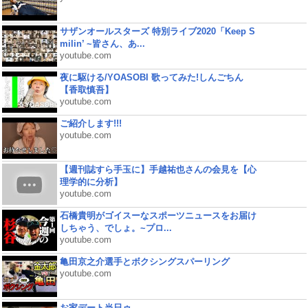
サザンオールスターズ 特別ライブ2020「Keep S
milin’ ~皆さん、あ...
youtube.com
夜に駆ける/YOASOBI 歌ってみた!しんごちん
【香取慎吾】
youtube.com
ご紹介します!!!
youtube.com
【週刊誌すら手玉に】手越祐也さんの会見を【心
理学的に分析】
youtube.com
石橋貴明がゴイスーなスポーツニュースをお届け
しちゃう、でしょ。~プロ...
youtube.com
亀田京之介選手とボクシングスパーリング
youtube.com
お家デート当日ゥ