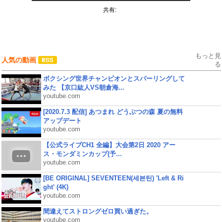
共有:
もっと見
人気の動画
る
ボクシング世界チャンピオンとスパーリングして
みた 【京口紘人VS朝倉海...
youtube.com
[2020.7.3 配信] あつまれ どうぶつの森 夏の無料
アップデート
youtube.com
【公式ライブCH1 全編】大会第2日 2020 アー
ス・モンダミンカップ(予...
youtube.com
[BE ORIGINAL] SEVENTEEN(세븐틴) 'Left & Ri
ght' (4K)
youtube.com
間違えてストロングゼロ買い過ぎた。
youtube.com