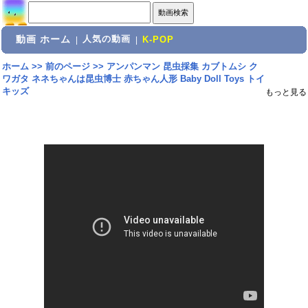
動画 ホーム
人気の動画
|
|
K-POP
ホーム
>>
前のページ
>>
アンパンマン 昆虫採集 カブトムシ ク
ワガタ ネネちゃんは昆虫博士 赤ちゃん人形 Baby Doll Toys トイ
キッズ
もっと見る