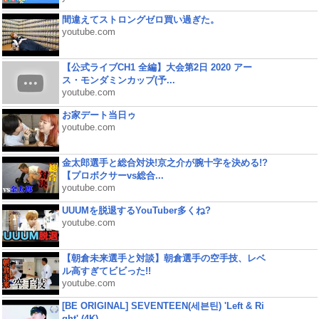
間違えてストロングゼロ買い過ぎた。
youtube.com
【公式ライブCH1 全編】大会第2日 2020 アー
ス・モンダミンカップ(予...
youtube.com
お家デート当日ゥ
youtube.com
金太郎選手と総合対決!京之介が腕十字を決める!?
【プロボクサーvs総合...
youtube.com
UUUMを脱退するYouTuber多くね?
youtube.com
【朝倉未来選手と対談】朝倉選手の空手技、レベ
ル高すぎてビビった!!
youtube.com
[BE ORIGINAL] SEVENTEEN(세븐틴) 'Left & Ri
ght' (4K)