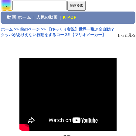
動画 ホーム
人気の動画
|
|
K-POP
ホーム
>>
前のページ
>>
【ゆっくり実況】世界一飛ぶ全自動!?
クッパがありえない行動をするコース!!【マリオメーカー】
もっと見る