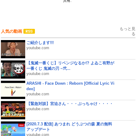
共有:
もっと見
人気の動画
る
ご紹介します!!!
youtube.com
【鬼滅一番くじ】リベンジなるか!? よゐこ有野が
一番くじ 鬼滅の刃 ~弐...
youtube.com
ARASHI - Face Down : Reborn [Official Lyric Vi
deo]
youtube.com
【緊急対談】宮迫さん・・・ぶっちゃけ・・・・
youtube.com
[2020.7.3 配信] あつまれ どうぶつの森 夏の無料
アップデート
youtube.com