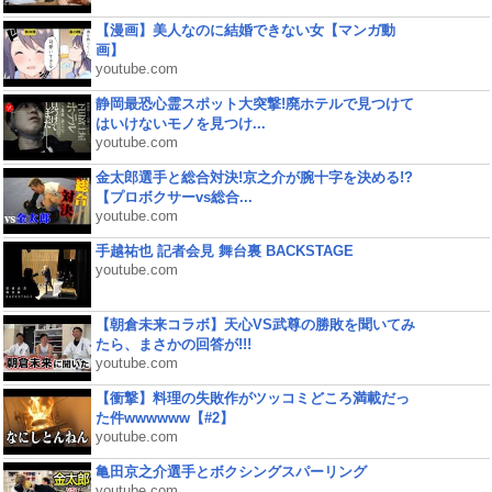
【漫画】美人なのに結婚できない女【マンガ動
画】
youtube.com
静岡最恐心霊スポット大突撃!廃ホテルで見つけて
はいけないモノを見つけ...
youtube.com
金太郎選手と総合対決!京之介が腕十字を決める!?
【プロボクサーvs総合...
youtube.com
手越祐也 記者会見 舞台裏 BACKSTAGE
youtube.com
【朝倉未来コラボ】天心VS武尊の勝敗を聞いてみ
たら、まさかの回答が!!!
youtube.com
【衝撃】料理の失敗作がツッコミどころ満載だっ
た件wwwwww【#2】
youtube.com
亀田京之介選手とボクシングスパーリング
youtube.com