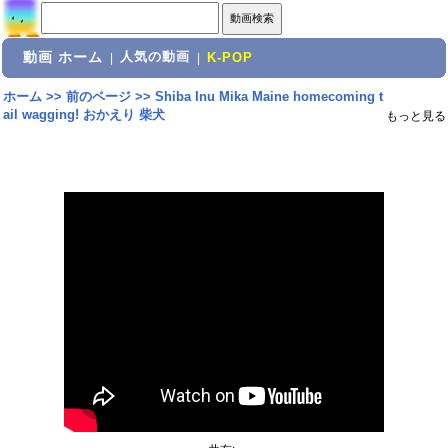
動画 ホーム
人気の動画
|
|
K-POP
ホーム
>>
前のページ
>>
Shiba Inu Mika Maine homecoming t
ail wagging! おかえり 柴犬
もっと見る