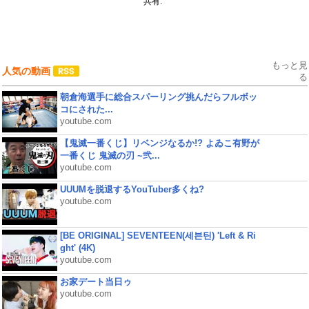
共有:
もっと見
人気の動画
る
朝倉海選手に総合スパーリング挑んだらフルボッ
コにされた...
youtube.com
【鬼滅一番くじ】リベンジなるか!? よゐこ有野が
一番くじ 鬼滅の刃 ~弐...
youtube.com
UUUMを脱退するYouTuber多くね?
youtube.com
[BE ORIGINAL] SEVENTEEN(세븐틴) 'Left & Ri
ght' (4K)
youtube.com
お家デート当日ゥ
youtube.com