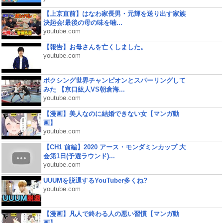
【上京直前】はなわ家長男・元輝を送り出す家族
決起会!最後の母の味を噛...
youtube.com
【報告】お母さんを亡くしました。
youtube.com
ボクシング世界チャンピオンとスパーリングして
みた 【京口紘人VS朝倉海...
youtube.com
【漫画】美人なのに結婚できない女【マンガ動
画】
youtube.com
【CH1 前編】2020 アース・モンダミンカップ 大
会第1日(予選ラウンド)...
youtube.com
UUUMを脱退するYouTuber多くね?
youtube.com
【漫画】凡人で終わる人の悪い習慣【マンガ動
画】