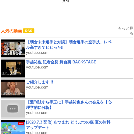
共有:
もっと見
人気の動画
る
【朝倉未来選手と対談】朝倉選手の空手技、レベ
ル高すぎてビビった!!
youtube.com
手越祐也 記者会見 舞台裏 BACKSTAGE
youtube.com
ご紹介します!!!
youtube.com
【週刊誌すら手玉に】手越祐也さんの会見を【心
理学的に分析】
youtube.com
[2020.7.3 配信] あつまれ どうぶつの森 夏の無料
アップデート
youtube.com