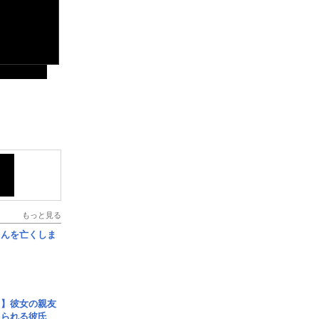
もっと見る
さんを亡くしま
レ】彼女の親友
コられる彼氏