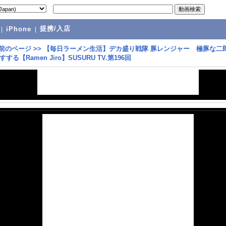
提携/入店
|
iPhone
|
前のページ
>>
【毎日ラーメン生活】デカ盛り戦隊 豚レンジャー 極豚な二
る【Ramen Jiro】SUSURU TV.第196回