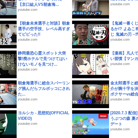
【京口紘人VS朝倉海...
youtube.com
youtube.com
【朝倉未来選手と対談】朝倉
【鬼滅一番く
選手の空手技、レベル高すぎ
るか!? よゐ
てビビった!!
じ 鬼滅の刃 ~弐.
youtube.com
youtube.com
静岡最恐心霊スポット大突
【漫画】凡人
撃!廃ホテルで見つけてはい
い習慣【マン
けないモノを見つけ...
youtube.com
youtube.com
朝倉海選手に総合スパーリン
金太郎選手と総
グ挑んだらフルボッコにされ
介が腕十字を決
た...
ボクサーvs総合.
youtube.com
youtube.com
ヨルシカ - 思想犯(OFFICIAL
[2020.7.3 配
VIDEO)
うぶつの森 夏
youtube.com
デート
youtube.com