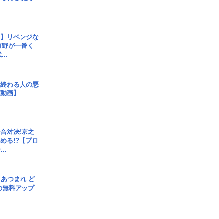
じ】リベンジな
こ有野が一番く
..
で終わる人の悪
ガ動画】
合対決!京之
める!?【プロ
..
信] あつまれ ど
の無料アップ