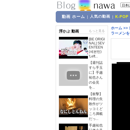
動画 ホーム
人気の動画
|
|
K-POP
ホーム
>>
浮かぶ 動画
もっと見る
ラーメンをすす
[BE ORIGI
NAL] SEV
ENTEEN
(세븐틴)
'Left...
【週刊誌
すら手玉
に】手越
祐也さん
の会見
を...
【衝撃】
料理の失
敗作がツ
ッコミど
ころ満載
だっ...
手越祐也