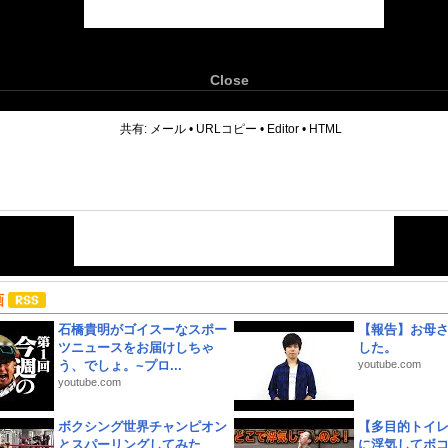
Close
6
共有:
メール
•
URLコピー
•
Editor
•
HTML
画
石橋貴明がゴイスーなスポー
【報告】お母
ツニュースをお届けしちゃ
した。
う、でしょ。~プロ...
youtube.com
youtube.com
ボクシング世界チャンピオン
【多目的トイ
とスパーリングしてみた
に浮気してボ