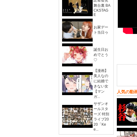
記者会見
舞台裏 BA
CKSTAG
E
お家デー
ト当日ゥ
誕生日お
めでとう
♡
【漫画】
美人なの
に結婚で
きない女
【マン
人気の動
ガ...
サザンオ
ールスタ
ーズ 特別
ライブ20
20「Ke
e...