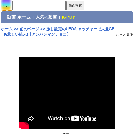
動画 ホーム
人気の動画
|
|
K-POP
ホーム
>>
前のページ
>>
激甘設定のUFOキャッチャーで大量GE
Tも悲しい結末!【アンパンマンチョコ】
もっと見る