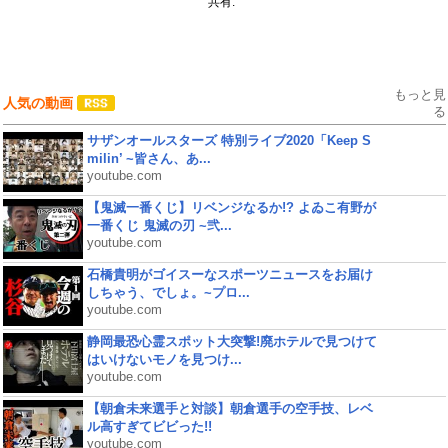
共有:
もっと見
人気の動画
る
サザンオールスターズ 特別ライブ2020「Keep S
milin’ ~皆さん、あ...
youtube.com
【鬼滅一番くじ】リベンジなるか!? よゐこ有野が
一番くじ 鬼滅の刃 ~弐...
youtube.com
石橋貴明がゴイスーなスポーツニュースをお届け
しちゃう、でしょ。~プロ...
youtube.com
静岡最恐心霊スポット大突撃!廃ホテルで見つけて
はいけないモノを見つけ...
youtube.com
【朝倉未来選手と対談】朝倉選手の空手技、レベ
ル高すぎてビビった!!
youtube.com