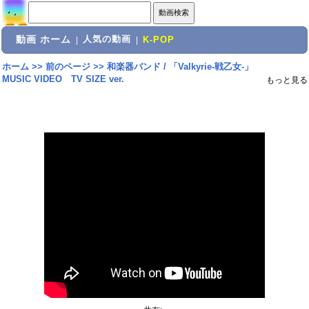
動画 ホーム
人気の動画
|
|
K-POP
ホーム
>>
前のページ
>>
和楽器バンド / 「Valkyrie-戦乙女-」
MUSIC VIDEO TV SIZE ver.
もっと見る