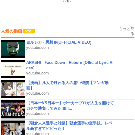
共有:
もっと見
人気の動画
る
ヨルシカ - 思想犯(OFFICIAL VIDEO)
youtube.com
ARASHI - Face Down : Reborn [Official Lyric Vi
deo]
youtube.com
【漫画】凡人で終わる人の悪い習慣【マンガ動
画】
youtube.com
【日本一VS日本一】ポーカープロが人生を賭けて
ガチで勝負してみた!!!!!!...
youtube.com
【朝倉未来選手と対談】朝倉選手の空手技、レベ
ル高すぎてビビった!!
youtube.com