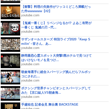
【衝撃】料理の失敗作がツッコミどころ満載だっ
た件wwwwww【#2】
youtube.com
【鬼滅一番くじ】リベンジなるか!? よゐこ有野が
一番くじ 鬼滅の刃 ~弐...
youtube.com
サザンオールスターズ 特別ライブ2020「Keep S
milin’ ~皆さん、あ...
youtube.com
静岡最恐心霊スポット大突撃!廃ホテルで見つけて
はいけないモノを見つけ...
youtube.com
朝倉海選手に総合スパーリング挑んだらフルボッ
コにされた...
youtube.com
ボクシング世界チャンピオンとスパーリングして
みた 【京口紘人VS朝倉海...
youtube.com
手越祐也 記者会見 舞台裏 BACKSTAGE
youtube.com