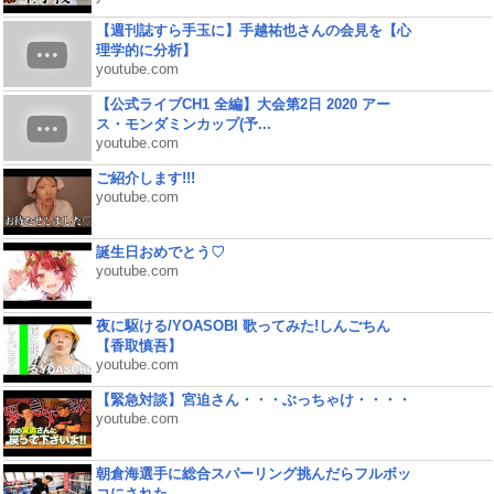
【週刊誌すら手玉に】手越祐也さんの会見を【心
理学的に分析】
youtube.com
【公式ライブCH1 全編】大会第2日 2020 アー
ス・モンダミンカップ(予...
youtube.com
ご紹介します!!!
youtube.com
誕生日おめでとう♡
youtube.com
夜に駆ける/YOASOBI 歌ってみた!しんごちん
【香取慎吾】
youtube.com
【緊急対談】宮迫さん・・・ぶっちゃけ・・・・
youtube.com
朝倉海選手に総合スパーリング挑んだらフルボッ
コにされた...