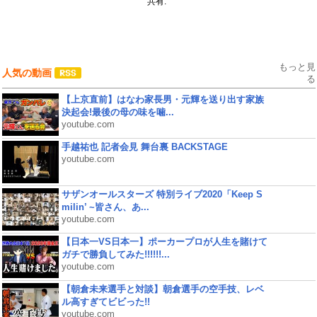
共有:
もっと見
人気の動画
る
【上京直前】はなわ家長男・元輝を送り出す家族
決起会!最後の母の味を噛...
youtube.com
手越祐也 記者会見 舞台裏 BACKSTAGE
youtube.com
サザンオールスターズ 特別ライブ2020「Keep S
milin’ ~皆さん、あ...
youtube.com
【日本一VS日本一】ポーカープロが人生を賭けて
ガチで勝負してみた!!!!!!...
youtube.com
【朝倉未来選手と対談】朝倉選手の空手技、レベ
ル高すぎてビビった!!
youtube.com