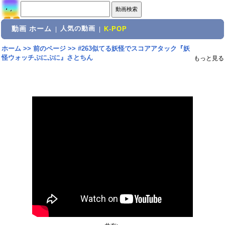
動画 ホーム
人気の動画
|
|
K-POP
ホーム
>>
前のページ
>>
#263似てる妖怪でスコアアタック『妖
怪ウォッチぷにぷに』さとちん
もっと見る