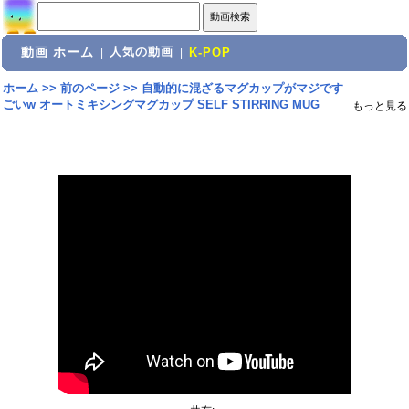
動画 ホーム
人気の動画
|
|
K-POP
ホーム
>>
前のページ
>>
自動的に混ざるマグカップがマジです
ごいw オートミキシングマグカップ SELF STIRRING MUG
もっと見る