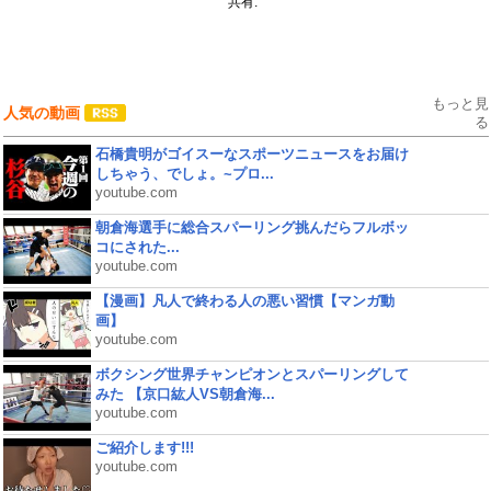
共有:
もっと見
人気の動画
る
石橋貴明がゴイスーなスポーツニュースをお届け
しちゃう、でしょ。~プロ...
youtube.com
朝倉海選手に総合スパーリング挑んだらフルボッ
コにされた...
youtube.com
【漫画】凡人で終わる人の悪い習慣【マンガ動
画】
youtube.com
ボクシング世界チャンピオンとスパーリングして
みた 【京口紘人VS朝倉海...
youtube.com
ご紹介します!!!
youtube.com