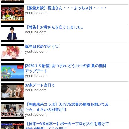
【緊急対談】宮迫さん・・・ぶっちゃけ・・・・
youtube.com
【報告】お母さんを亡くしました。
youtube.com
誕生日おめでとう♡
youtube.com
[2020.7.3 配信] あつまれ どうぶつの森 夏の無料
アップデート
youtube.com
お家デート当日ゥ
youtube.com
【朝倉未来コラボ】天心VS武尊の勝敗を聞いてみ
たら、まさかの回答が!!!
youtube.com
【日本一VS日本一】ポーカープロが人生を賭けて
ガチで勝負してみた!!!!!!...