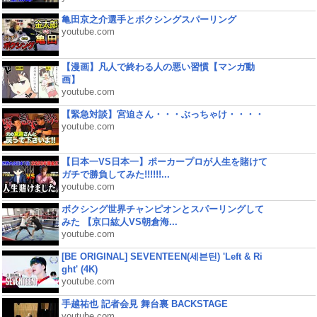
亀田京之介選手とボクシングスパーリング
youtube.com
【漫画】凡人で終わる人の悪い習慣【マンガ動
画】
youtube.com
【緊急対談】宮迫さん・・・ぶっちゃけ・・・・
youtube.com
【日本一VS日本一】ポーカープロが人生を賭けて
ガチで勝負してみた!!!!!!...
youtube.com
ボクシング世界チャンピオンとスパーリングして
みた 【京口紘人VS朝倉海...
youtube.com
[BE ORIGINAL] SEVENTEEN(세븐틴) 'Left & Ri
ght' (4K)
youtube.com
手越祐也 記者会見 舞台裏 BACKSTAGE
youtube.com