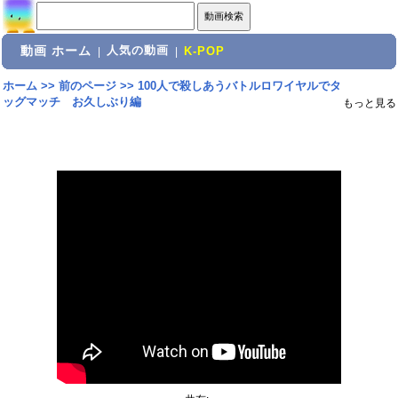
動画 ホーム
人気の動画
|
|
K-POP
ホーム
>>
前のページ
>>
100人で殺しあうバトルロワイヤルでタ
ッグマッチ お久しぶり編
もっと見る