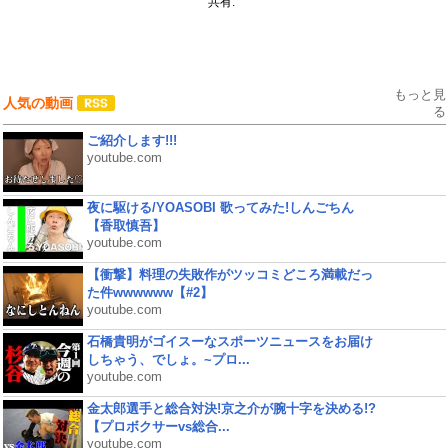
共有:
もっと見
人気の動画
る
ご紹介します!!!
youtube.com
夜に駆ける/YOASOBI 歌ってみた!しんごちん
【香取慎吾】
youtube.com
【衝撃】料理の失敗作がツッコミどころ満載だっ
た件wwwwww【#2】
youtube.com
石橋貴明がゴイスーなスポーツニュースをお届け
しちゃう、でしょ。~プロ...
youtube.com
金太郎選手と総合対決!京之介が腕十字を決める!?
【プロボクサーvs総合...
youtube.com