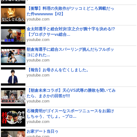
【衝撃】料理の失敗作がツッコミどころ満載だっ
た件wwwwww【#2】
youtube.com
金太郎選手と総合対決!京之介が腕十字を決める!?
【プロボクサーvs総合...
youtube.com
朝倉海選手に総合スパーリング挑んだらフルボッ
コにされた...
youtube.com
【報告】お母さんを亡くしました。
youtube.com
【朝倉未来コラボ】天心VS武尊の勝敗を聞いてみ
たら、まさかの回答が!!!
youtube.com
石橋貴明がゴイスーなスポーツニュースをお届け
しちゃう、でしょ。~プロ...
youtube.com
お家デート当日ゥ
youtube.com