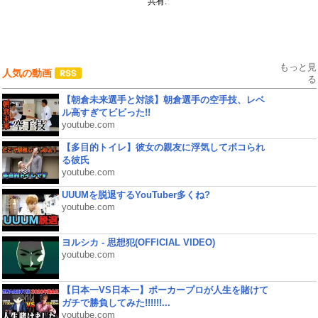
共有:
もっと見
人気の動画
る
【朝倉未来選手と対談】朝倉選手の空手技、レベ
ル高すぎてビビった!!
youtube.com
【多目的トイレ】彼女の親友に浮気してボコられ
る彼氏
youtube.com
UUUMを脱退するYouTuber多くね?
youtube.com
ヨルシカ - 思想犯(OFFICIAL VIDEO)
youtube.com
【日本一VS日本一】ポーカープロが人生を賭けて
ガチで勝負してみた!!!!!!...
youtube.com