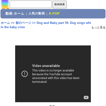
動画 ホーム
人気の動画
|
|
K-POP
ホーム
>>
前のページ
>>
Dog and Baby part 54: Dog sings whi
le the baby cries
もっと見る