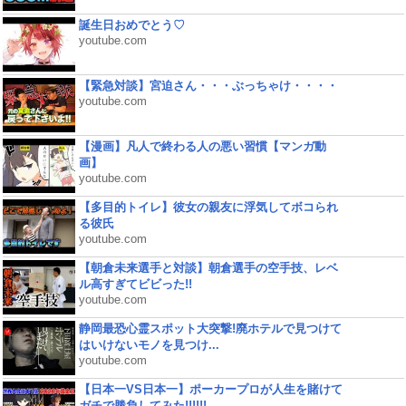
誕生日おめでとう♡
youtube.com
【緊急対談】宮迫さん・・・ぶっちゃけ・・・・
youtube.com
【漫画】凡人で終わる人の悪い習慣【マンガ動
画】
youtube.com
【多目的トイレ】彼女の親友に浮気してボコられ
る彼氏
youtube.com
【朝倉未来選手と対談】朝倉選手の空手技、レベ
ル高すぎてビビった!!
youtube.com
静岡最恐心霊スポット大突撃!廃ホテルで見つけて
はいけないモノを見つけ...
youtube.com
【日本一VS日本一】ポーカープロが人生を賭けて
ガチで勝負してみた!!!!!!...