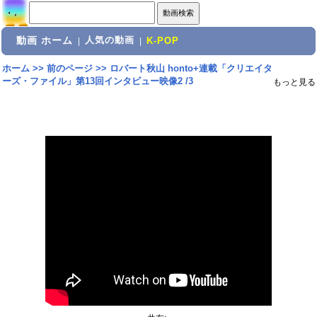
動画 ホーム
人気の動画
|
|
K-POP
ホーム
>>
前のページ
>>
ロバート秋山 honto+連載「クリエイタ
ーズ・ファイル」第13回
インタビュー映像2 /3
もっと見る