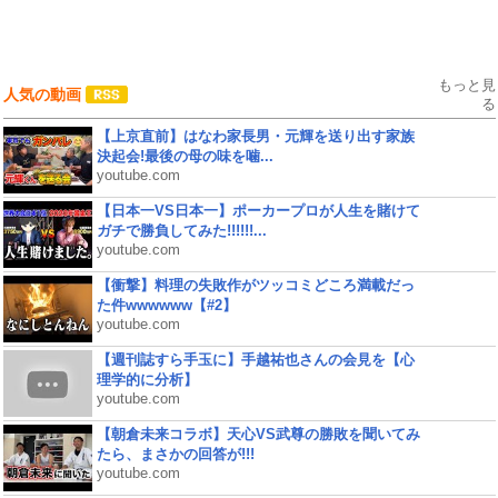
もっと見
人気の動画
る
【上京直前】はなわ家長男・元輝を送り出す家族
決起会!最後の母の味を噛...
youtube.com
【日本一VS日本一】ポーカープロが人生を賭けて
ガチで勝負してみた!!!!!!...
youtube.com
【衝撃】料理の失敗作がツッコミどころ満載だっ
た件wwwwww【#2】
youtube.com
【週刊誌すら手玉に】手越祐也さんの会見を【心
理学的に分析】
youtube.com
【朝倉未来コラボ】天心VS武尊の勝敗を聞いてみ
たら、まさかの回答が!!!
youtube.com