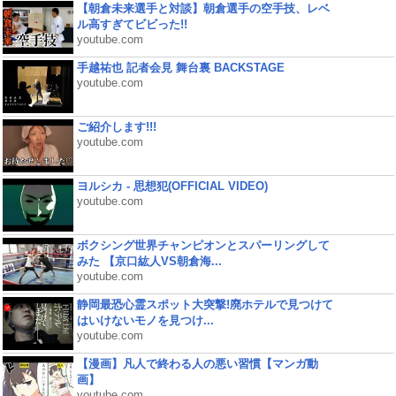
【朝倉未来選手と対談】朝倉選手の空手技、レベ
ル高すぎてビビった!!
youtube.com
手越祐也 記者会見 舞台裏 BACKSTAGE
youtube.com
ご紹介します!!!
youtube.com
ヨルシカ - 思想犯(OFFICIAL VIDEO)
youtube.com
ボクシング世界チャンピオンとスパーリングして
みた 【京口紘人VS朝倉海...
youtube.com
静岡最恐心霊スポット大突撃!廃ホテルで見つけて
はいけないモノを見つけ...
youtube.com
【漫画】凡人で終わる人の悪い習慣【マンガ動
画】
youtube.com