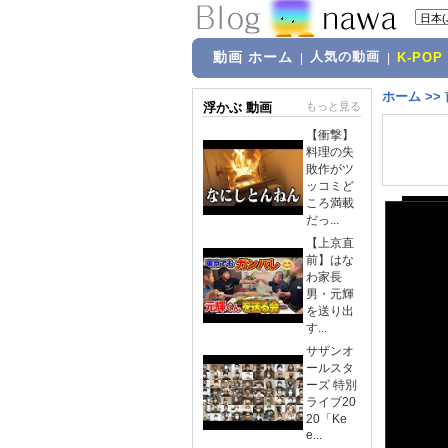
動画 ホーム
人気の動画
|
|
K-POP
ホーム
>>
浮かぶ 動画
もっと見る
【衝撃】
料理の失
敗作がツ
ッコミど
ころ満載
だっ...
【上京直
前】はな
わ家長
男・元輝
を送り出
す...
サザンオ
ールスタ
ーズ 特別
ライブ20
20「Ke
e...