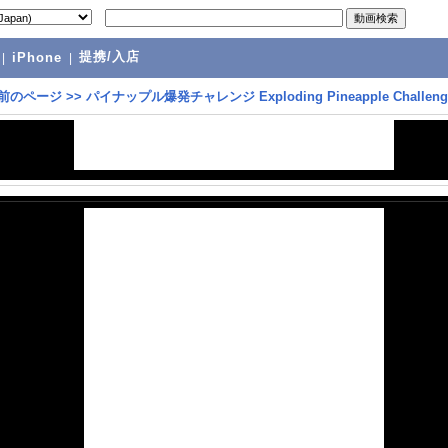
提携/入店
|
iPhone
|
前のページ
>>
パイナップル爆発チャレンジ Exploding Pineapple Challeng