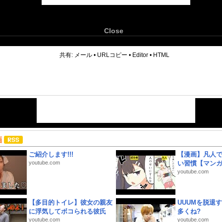
Close
6
共有:
メール
•
URLコピー
•
Editor
•
HTML
画
ご紹介します!!!
【漫画】凡人
youtube.com
い習慣【マン
youtube.com
【多目的トイレ】彼女の親友
UUUMを脱退する
に浮気してボコられる彼氏
多くね?
youtube.com
youtube.com