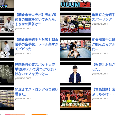
【朝倉未来コラボ】天心VS
亀田京之介選
武尊の勝敗を聞いてみたら、
スパーリング
まさかの回答が!!!
youtube.com
youtube.com
【朝倉未来選手と対談】朝倉
朝倉海選手に
選手の空手技、レベル高すぎ
グ挑んだらフ
てビビった!!
た...
youtube.com
youtube.com
静岡最恐心霊スポット大突
【報告】お母
撃!廃ホテルで見つけてはい
した。
けないモノを見つけ...
youtube.com
youtube.com
間違えてストロングゼロ買い
【緊急対談】
過ぎた。
ぶっちゃけ・
youtube.com
youtube.com