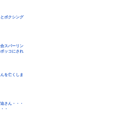
手とボクシング
総合スパーリン
ルボッコにされ
さんを亡くしま
宮迫さん・・・
・・・