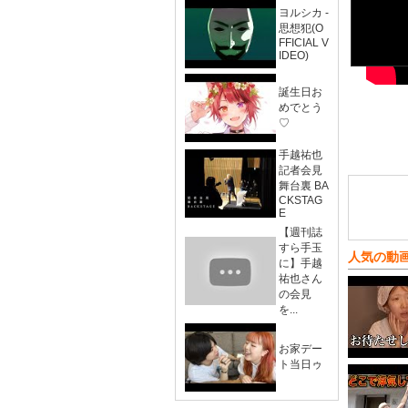
ヨルシカ -
思想犯(O
FFICIAL V
IDEO)
誕生日お
めでとう
♡
手越祐也
記者会見
舞台裏 BA
CKSTAG
E
【週刊誌
すら手玉
人気の動
に】手越
祐也さん
の会見
を...
お家デー
ト当日ゥ