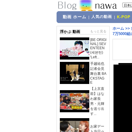
動画 ホーム
人気の動画
|
|
K-POP
ホーム
>>
浮かぶ 動画
もっと見る
7万5000
[BE ORIGI
NAL] SEV
ENTEEN
(세븐틴)
'Left...
手越祐也
記者会見
舞台裏 BA
CKSTAG
E
【上京直
前】はな
わ家長
男・元輝
を送り出
す...
お家デー
ト当日ゥ