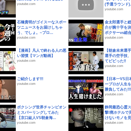
youtube.com
(予選ラウンド)..
youtube.com
石橋貴明がゴイスーなスポー
金太郎選手と総
ツニュースをお届けしちゃ
介が腕十字を決
う、でしょ。~プロ...
ボクサーvs総合.
youtube.com
youtube.com
【漫画】凡人で終わる人の悪
【朝倉未来選
い習慣【マンガ動画】
選手の空手技
youtube.com
てビビった!!
youtube.com
ご紹介します!!!
【日本一VS日
youtube.com
ープロが人生
勝負してみた!!!!!
youtube.com
ボクシング世界チャンピオン
静岡最恐心霊
とスパーリングしてみた
撃!廃ホテルで
【京口紘人VS朝倉海...
けないモノを見つ
youtube.com
youtube.com