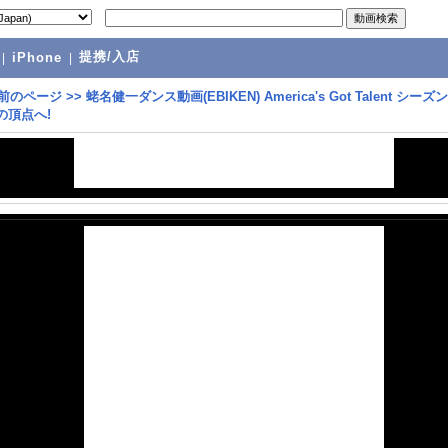
提携/入店
|
iPhone
|
前のページ
>>
蛯名健一ダンス動画(EBIKEN) America's Got Talent シーズ
組の頂点へ!