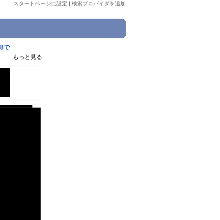
スタートページに設定
|
検索プロバイダを追加
ン8で
もっと見る