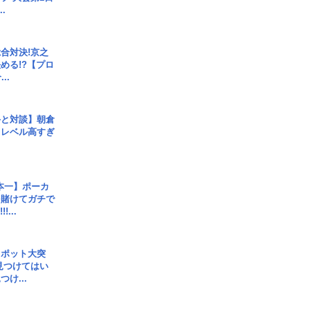
.
合対決!京之
める!?【プロ
..
手と対談】朝倉
、レベル高すぎ
本一】ポーカ
を賭けてガチで
!...
スポット大突
見つけてはい
け...