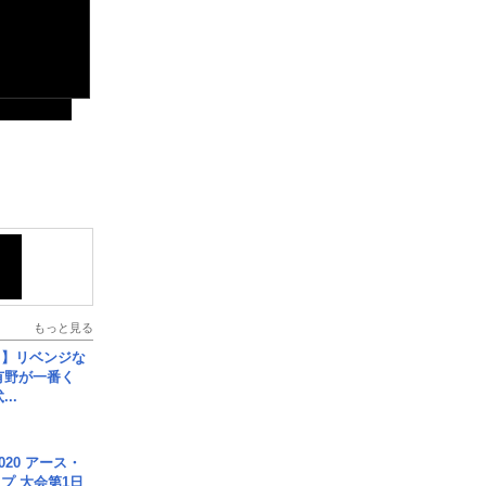
もっと見る
じ】リベンジな
こ有野が一番く
..
020 アース・
プ 大会第1日