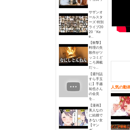
サザンオ
ールスタ
ーズ 特別
ライブ20
20「Ke
e...
【衝撃】
料理の失
敗作がツ
ッコミど
ころ満載
だっ...
【週刊誌
すら手玉
に】手越
人気の動
祐也さん
の会見
を...
【漫画】
美人なの
に結婚で
きない女
【マン