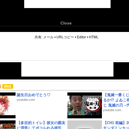
Close
6
共有:
メール
•
URLコピー
•
Editor
•
HTML
画
誕生日おめでとう♡
【鬼滅一番く
youtube.com
るか!? よゐ
じ 鬼滅の刃 ~弐.
youtube.com
【多目的トイレ】彼女の親友
【CH1 前編】2
に浮気してボコられる彼氏
モンダミンカッ