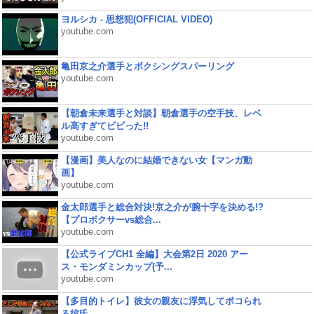
ヨルシカ - 思想犯(OFFICIAL VIDEO)
youtube.com
亀田京之介選手とボクシングスパーリング
youtube.com
【朝倉未来選手と対談】朝倉選手の空手技、レベ
ル高すぎてビビった!!
youtube.com
【漫画】美人なのに結婚できない女【マンガ動
画】
youtube.com
金太郎選手と総合対決!京之介が腕十字を決める!?
【プロボクサーvs総合...
youtube.com
【公式ライブCH1 全編】大会第2日 2020 アー
ス・モンダミンカップ(予...
youtube.com
【多目的トイレ】彼女の親友に浮気してボコられ
る彼氏