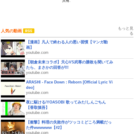
共有:
もっと見
人気の動画
る
【漫画】凡人で終わる人の悪い習慣【マンガ動
画】
youtube.com
【朝倉未来コラボ】天心VS武尊の勝敗を聞いてみ
たら、まさかの回答が!!!
youtube.com
ARASHI - Face Down : Reborn [Official Lyric Vi
deo]
youtube.com
夜に駆ける/YOASOBI 歌ってみた!しんごちん
【香取慎吾】
youtube.com
【衝撃】料理の失敗作がツッコミどころ満載だっ
た件wwwwww【#2】
youtube.com