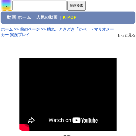
動画 ホーム
人気の動画
|
|
K-POP
ホーム
>>
前のページ
>>
晴れ、ときどき「かべ」 - マリオメー
カー 実況プレイ
もっと見る