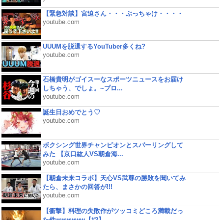
【緊急対談】宮迫さん・・・ぶっちゃけ・・・・
youtube.com
UUUMを脱退するYouTuber多くね?
youtube.com
石橋貴明がゴイスーなスポーツニュースをお届け
しちゃう、でしょ。~プロ...
youtube.com
誕生日おめでとう♡
youtube.com
ボクシング世界チャンピオンとスパーリングして
みた 【京口紘人VS朝倉海...
youtube.com
【朝倉未来コラボ】天心VS武尊の勝敗を聞いてみ
たら、まさかの回答が!!!
youtube.com
【衝撃】料理の失敗作がツッコミどころ満載だっ
た件wwwwww【#2】