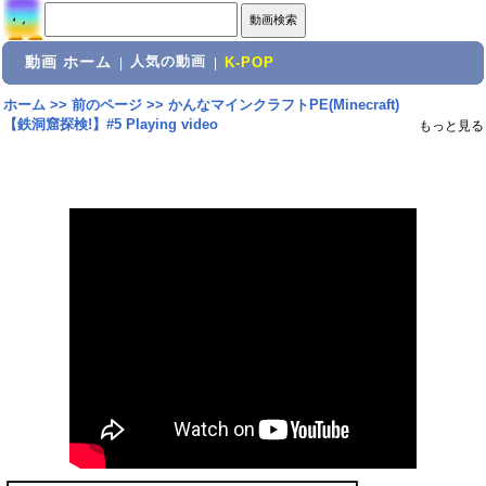
動画 ホーム
人気の動画
|
|
K-POP
ホーム
>>
前のページ
>>
かんなマインクラフトPE(Minecraft)
【鉄洞窟探検!】#5 Playing video
もっと見る