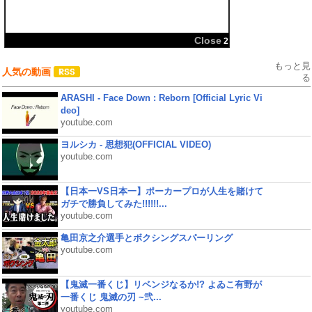
共有:
Close
2
もっと見
人気の動画
る
ARASHI - Face Down : Reborn [Official Lyric Vi
deo]
youtube.com
ヨルシカ - 思想犯(OFFICIAL VIDEO)
youtube.com
【日本一VS日本一】ポーカープロが人生を賭けて
ガチで勝負してみた!!!!!!...
youtube.com
亀田京之介選手とボクシングスパーリング
youtube.com
【鬼滅一番くじ】リベンジなるか!? よゐこ有野が
一番くじ 鬼滅の刃 ~弐...
youtube.com