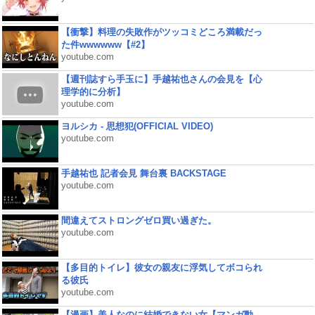
【衝撃】料理の失敗作がツッコミどころ満載だっ
た件wwwwww【#2】
youtube.com
【週刊誌すら手玉に】手越祐也さんの会見を【心
理学的に分析】
youtube.com
ヨルシカ - 思想犯(OFFICIAL VIDEO)
youtube.com
手越祐也 記者会見 舞台裏 BACKSTAGE
youtube.com
間違えてストロングゼロ買い過ぎた。
youtube.com
【多目的トイレ】彼女の親友に浮気してボコられ
る彼氏
youtube.com
【漫画】美人なのに結婚できない女【マンガ動