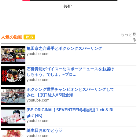
共有:
もっと見
人気の動画
る
亀田京之介選手とボクシングスパーリング
youtube.com
石橋貴明がゴイスーなスポーツニュースをお届け
しちゃう、でしょ。~プロ...
youtube.com
ボクシング世界チャンピオンとスパーリングして
みた 【京口紘人VS朝倉海...
youtube.com
[BE ORIGINAL] SEVENTEEN(세븐틴) 'Left & Ri
ght' (4K)
youtube.com
誕生日おめでとう♡
youtube.com