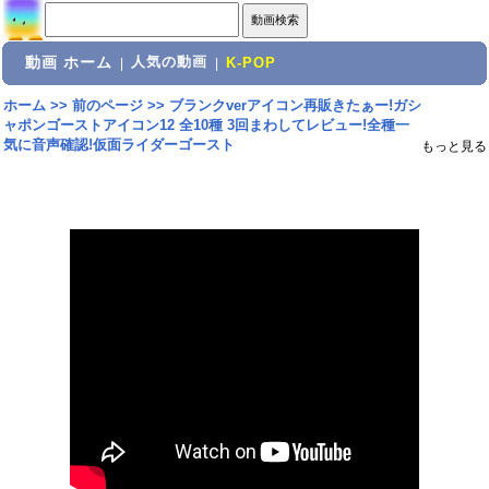
動画 ホーム
人気の動画
|
|
K-POP
ホーム
>>
前のページ
>>
ブランクverアイコン再販きたぁー!ガシ
ャポンゴーストアイコン12 全10種 3回まわしてレビュー!全種一
気に音声確認!仮面ライダーゴースト
もっと見る