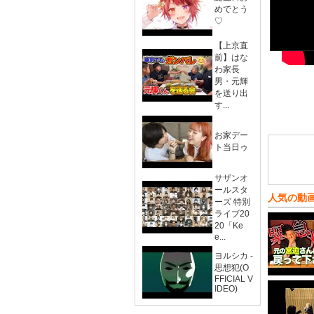
めでとう
♡
【上京直
前】はな
わ家長
男・元輝
を送り出
す...
お家デー
ト当日ゥ
サザンオ
ールスタ
人気の動
ーズ 特別
ライブ20
20「Ke
e...
ヨルシカ -
思想犯(O
FFICIAL V
IDEO)