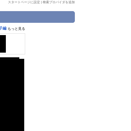
スタートページに設定
|
検索プロバイダを追加
菓子編
もっと見る