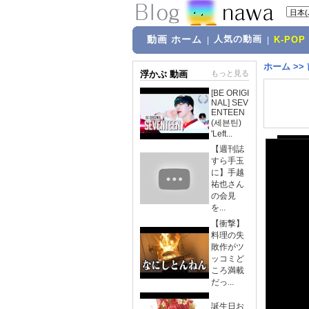
動画 ホーム
人気の動画
|
|
K-POP
ホーム
>>
浮かぶ 動画
もっと見る
[BE ORIGI
NAL] SEV
ENTEEN
(세븐틴)
'Left...
【週刊誌
すら手玉
に】手越
祐也さん
の会見
を...
【衝撃】
料理の失
敗作がツ
ッコミど
ころ満載
だっ...
誕生日お