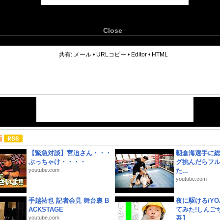
Close
6
共有:
メール
•
URLコピー
•
Editor
•
HTML
画
【緊急対談】宮迫さん・・・
朝倉海選手に
ぶっちゃけ・・・・
グ挑んだらフ
youtube.com
た...
youtube.com
手越祐也 記者会見 舞台裏 B
夜に駆ける/YOA
ACKSTAGE
てみた!しんご
youtube.com
吾】