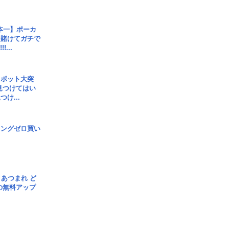
本一】ポーカ
を賭けてガチで
!...
スポット大突
見つけてはい
け...
ロングゼロ買い
信] あつまれ ど
の無料アップ