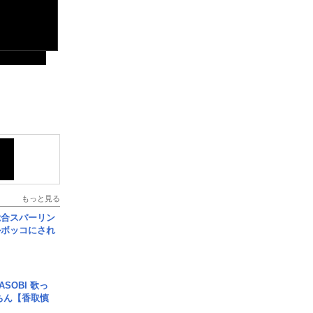
もっと見る
総合スパーリン
ルボッコにされ
SOBI 歌っ
ちん【香取慎