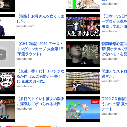
youtube.com
【報告】お母さんを亡くしま
【日本一VS日
した。
ープロが人生
youtube.com
勝負してみた!!!!!
youtube.com
【CH1 前編】2020 アース・
静岡最恐心霊
モンダミンカップ 大会第1日
撃!廃ホテルで
(予選ラウンド)...
けないモノを見つ
youtube.com
youtube.com
【鬼滅一番くじ】リベンジな
間違えてスト
るか!? よゐこ有野が一番く
過ぎた。
じ 鬼滅の刃 ~弐...
youtube.com
youtube.com
【多目的トイレ】彼女の親友
[2020.7.3 配
に浮気してボコられる彼氏
うぶつの森 夏
youtube.com
デート
youtube.com