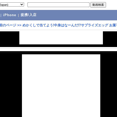
提携/入店
|
iPhone
|
前のページ
>>
めかくしで当てよう!中身はなーんだ!?サプライズエッグ お