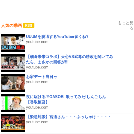
もっと見
人気の動画
る
UUUMを脱退するYouTuber多くね?
youtube.com
【朝倉未来コラボ】天心VS武尊の勝敗を聞いてみ
たら、まさかの回答が!!!
youtube.com
お家デート当日ゥ
youtube.com
夜に駆ける/YOASOBI 歌ってみた!しんごちん
【香取慎吾】
youtube.com
【緊急対談】宮迫さん・・・ぶっちゃけ・・・・
youtube.com