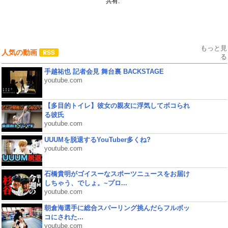
共有:
もっと見
人気の動画
る
手越祐也 記者会見 舞台裏 BACKSTAGE
youtube.com
【多目的トイレ】彼女の親友に浮気してボコられ
る彼氏
youtube.com
UUUMを脱退するYouTuber多くね?
youtube.com
石橋貴明がゴイスーなスポーツニュースをお届け
しちゃう、でしょ。~プロ...
youtube.com
朝倉海選手に総合スパーリング挑んだらフルボッ
コにされた...
youtube.com