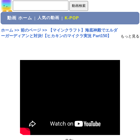
動画 ホーム
人気の動画
|
|
K-POP
ホーム
>>
前のページ
>>
【マインクラフト】海底神殿でエルダ
ーガーディアンと対決!【ヒカキンのマイクラ実況 Part150】
もっと見る