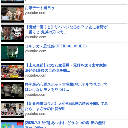
お家デート当日ゥ
youtube.com
【鬼滅一番くじ】リベンジなるか!? よゐこ有野が
一番くじ 鬼滅の刃 ~弐...
youtube.com
ヨルシカ - 思想犯(OFFICIAL VIDEO)
youtube.com
【上京直前】はなわ家長男・元輝を送り出す家族
決起会!最後の母の味を噛...
youtube.com
静岡最恐心霊スポット大突撃!廃ホテルで見つけて
はいけないモノを見つけ...
youtube.com
【朝倉未来コラボ】天心VS武尊の勝敗を聞いてみ
たら、まさかの回答が!!!
youtube.com
[2020.7.3 配信] あつまれ どうぶつの森 夏の無料
アップデート