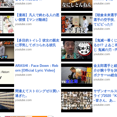
youtube.com
youtube.com
【漫画】凡人で終わる人の悪
【朝倉未来選
い習慣【マンガ動画】
選手の空手技
youtube.com
てビビった!!
youtube.com
【多目的トイレ】彼女の親友
【鬼滅一番く
に浮気してボコられる彼氏
るか!? よゐ
youtube.com
じ 鬼滅の刃 ~弐.
youtube.com
ARASHI - Face Down : Reb
金太郎選手と総
orn [Official Lyric Video]
介が腕十字を決
youtube.com
ボクサーvs総合.
youtube.com
間違えてストロングゼロ買い
サザンオールス
過ぎた。
ライブ2020「Kee
youtube.com
~皆さん、あ...
youtube.com