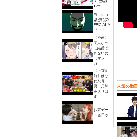
(세븐틴)
'Left...
ヨルシカ -
思想犯(O
FFICIAL V
IDEO)
【漫画】
美人なの
に結婚で
きない女
【マン
ガ...
【上京直
前】はな
わ家長
人気の動
男・元輝
を送り出
す...
お家デー
ト当日ゥ