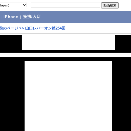
提携/入店
|
iPhone
|
前のページ
>>
山口レバーオン第254回