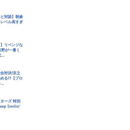
手と対談】朝倉
、レベル高すぎ
じ】リベンジな
こ有野が一番く
..
合対決!京之
める!?【プロ
..
ターズ 特別
p Smilin’