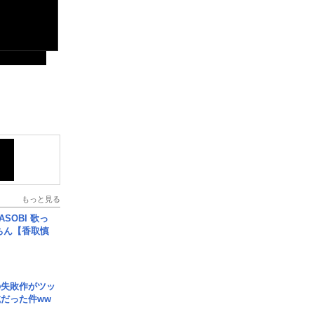
もっと見る
SOBI 歌っ
ちん【香取慎
の失敗作がツッ
だった件ww