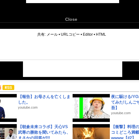
Close
6
共有:
メール
•
URLコピー
•
Editor
•
HTML
画
【報告】お母さんを亡くしま
夜に駆ける/YOA
した。
てみた!しんご
youtube.com
吾】
youtube.com
【朝倉未来コラボ】天心VS
【衝撃】料理
武尊の勝敗を聞いてみたら、
コミどころ満載
まさかの回答が!!!
wwww【#2】