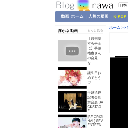
動画 ホーム
人気の動画
|
|
K-POP
ホーム
>>
浮かぶ 動画
もっと見る
【週刊誌
すら手玉
に】手越
祐也さん
の会見
を...
誕生日お
めでとう
♡
手越祐也
記者会見
舞台裏 BA
CKSTAG
E
[BE ORIGI
NAL] SEV
ENTEEN