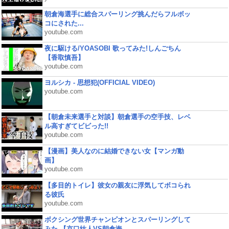
朝倉海選手に総合スパーリング挑んだらフルボッ
コにされた...
youtube.com
夜に駆ける/YOASOBI 歌ってみた!しんごちん
【香取慎吾】
youtube.com
ヨルシカ - 思想犯(OFFICIAL VIDEO)
youtube.com
【朝倉未来選手と対談】朝倉選手の空手技、レベ
ル高すぎてビビった!!
youtube.com
【漫画】美人なのに結婚できない女【マンガ動
画】
youtube.com
【多目的トイレ】彼女の親友に浮気してボコられ
る彼氏
youtube.com
ボクシング世界チャンピオンとスパーリングして
みた 【京口紘人VS朝倉海...