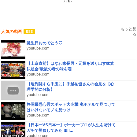
共有:
もっと見
人気の動画
る
誕生日おめでとう♡
youtube.com
【上京直前】はなわ家長男・元輝を送り出す家族
決起会!最後の母の味を噛...
youtube.com
【週刊誌すら手玉に】手越祐也さんの会見を【心
理学的に分析】
youtube.com
静岡最恐心霊スポット大突撃!廃ホテルで見つけて
はいけないモノを見つけ...
youtube.com
【日本一VS日本一】ポーカープロが人生を賭けて
ガチで勝負してみた!!!!!!...
youtube.com