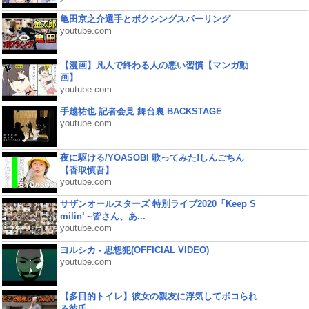
亀田京之介選手とボクシングスパーリング
youtube.com
【漫画】凡人で終わる人の悪い習慣【マンガ動
画】
youtube.com
手越祐也 記者会見 舞台裏 BACKSTAGE
youtube.com
夜に駆ける/YOASOBI 歌ってみた!しんごちん
【香取慎吾】
youtube.com
サザンオールスターズ 特別ライブ2020「Keep S
milin’ ~皆さん、あ...
youtube.com
ヨルシカ - 思想犯(OFFICIAL VIDEO)
youtube.com
【多目的トイレ】彼女の親友に浮気してボコられ
る彼氏