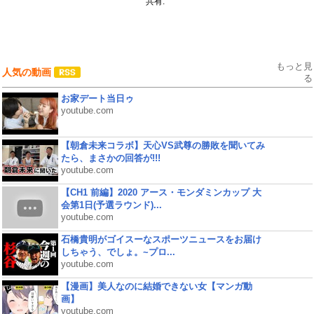
共有:
もっと見
人気の動画
る
お家デート当日ゥ
youtube.com
【朝倉未来コラボ】天心VS武尊の勝敗を聞いてみ
たら、まさかの回答が!!!
youtube.com
【CH1 前編】2020 アース・モンダミンカップ 大
会第1日(予選ラウンド)...
youtube.com
石橋貴明がゴイスーなスポーツニュースをお届け
しちゃう、でしょ。~プロ...
youtube.com
【漫画】美人なのに結婚できない女【マンガ動
画】
youtube.com