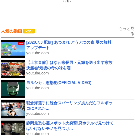
共有:
もっと見
人気の動画
る
[2020.7.3 配信] あつまれ どうぶつの森 夏の無料
アップデート
youtube.com
【上京直前】はなわ家長男・元輝を送り出す家族
決起会!最後の母の味を噛...
youtube.com
ヨルシカ - 思想犯(OFFICIAL VIDEO)
youtube.com
朝倉海選手に総合スパーリング挑んだらフルボッ
コにされた...
youtube.com
静岡最恐心霊スポット大突撃!廃ホテルで見つけて
はいけないモノを見つけ...
youtube.com