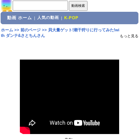
動画 ホーム
人気の動画
|
|
K-POP
ホーム
>>
前のページ
>>
貝大量ゲット!潮干狩りに行ってみた!wi
th ダンテ&さとちんさん
もっと見る