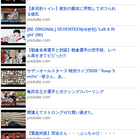
【多目的トイレ】彼女の親友に浮気してボコられ
る彼氏
youtube.com
[BE ORIGINAL] SEVENTEEN(세븐틴) 'Left & Ri
ght' (4K)
youtube.com
【朝倉未来選手と対談】朝倉選手の空手技、レベ
ル高すぎてビビった!!
youtube.com
サザンオールスターズ 特別ライブ2020「Keep S
milin’ ~皆さん、あ...
youtube.com
亀田京之介選手とボクシングスパーリング
youtube.com
間違えてストロングゼロ買い過ぎた。
youtube.com
【緊急対談】宮迫さん・・・ぶっちゃけ・・・・
youtube.com