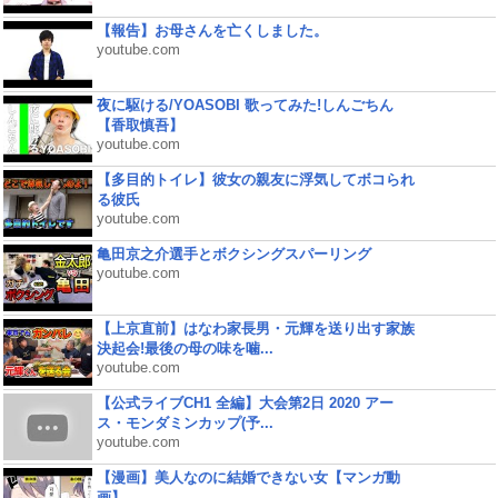
【報告】お母さんを亡くしました。
youtube.com
夜に駆ける/YOASOBI 歌ってみた!しんごちん
【香取慎吾】
youtube.com
【多目的トイレ】彼女の親友に浮気してボコられ
る彼氏
youtube.com
亀田京之介選手とボクシングスパーリング
youtube.com
【上京直前】はなわ家長男・元輝を送り出す家族
決起会!最後の母の味を噛...
youtube.com
【公式ライブCH1 全編】大会第2日 2020 アー
ス・モンダミンカップ(予...
youtube.com
【漫画】美人なのに結婚できない女【マンガ動
画】