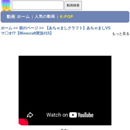
動画 ホーム
人気の動画
|
|
K-POP
ホーム
>>
前のページ
>>
【あちゃましクラフト】あちゃましVS
マ〇オ!?【Minecraft実況#15】
もっと見る