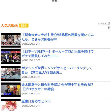
共有:
もっと見
人気の動画
る
【朝倉未来コラボ】天心VS武尊の勝敗を聞いてみ
たら、まさかの回答が!!!
youtube.com
【日本一VS日本一】ポーカープロが人生を賭けて
ガチで勝負してみた!!!!!!...
youtube.com
ボクシング世界チャンピオンとスパーリングして
みた 【京口紘人VS朝倉海...
youtube.com
金太郎選手と総合対決!京之介が腕十字を決める!?
【プロボクサーvs総合...
youtube.com
誕生日おめでとう♡
youtube.com