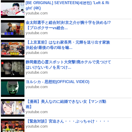
[BE ORIGINAL] SEVENTEEN(세븐틴) 'Left & Ri
ght' (4K)
youtube.com
金太郎選手と総合対決!京之介が腕十字を決める!?
【プロボクサーvs総合...
youtube.com
【上京直前】はなわ家長男・元輝を送り出す家族
決起会!最後の母の味を噛...
youtube.com
静岡最恐心霊スポット大突撃!廃ホテルで見つけて
はいけないモノを見つけ...
youtube.com
ヨルシカ - 思想犯(OFFICIAL VIDEO)
youtube.com
【漫画】美人なのに結婚できない女【マンガ動
画】
youtube.com
【緊急対談】宮迫さん・・・ぶっちゃけ・・・・
youtube.com