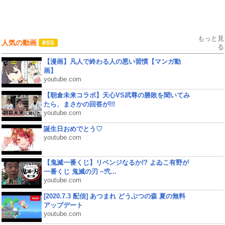
もっと見
人気の動画
る
【漫画】凡人で終わる人の悪い習慣【マンガ動
画】
youtube.com
【朝倉未来コラボ】天心VS武尊の勝敗を聞いてみ
たら、まさかの回答が!!!
youtube.com
誕生日おめでとう♡
youtube.com
【鬼滅一番くじ】リベンジなるか!? よゐこ有野が
一番くじ 鬼滅の刃 ~弐...
youtube.com
[2020.7.3 配信] あつまれ どうぶつの森 夏の無料
アップデート
youtube.com