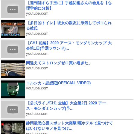
【週刊誌すら手玉に】手越祐也さんの会見を【心
理学的に分析】
youtube.com
【多目的トイレ】彼女の親友に浮気してボコられ
る彼氏
youtube.com
【CH1 前編】2020 アース・モンダミンカップ 大
会第1日(予選ラウンド)...
youtube.com
間違えてストロングゼロ買い過ぎた。
youtube.com
ヨルシカ - 思想犯(OFFICIAL VIDEO)
youtube.com
【公式ライブCH1 全編】大会第2日 2020 アー
ス・モンダミンカップ(予...
youtube.com
静岡最恐心霊スポット大突撃!廃ホテルで見つけて
はいけないモノを見つけ...
youtube.com