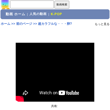
動画 ホーム
人気の動画
|
|
K-POP
ホーム
>>
前のページ
>>
超カラフルな・・・卵?
もっと見る
共有: