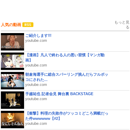
もっと見
人気の動画
る
ご紹介します!!!
youtube.com
【漫画】凡人で終わる人の悪い習慣【マンガ動
画】
youtube.com
朝倉海選手に総合スパーリング挑んだらフルボッ
コにされた...
youtube.com
手越祐也 記者会見 舞台裏 BACKSTAGE
youtube.com
【衝撃】料理の失敗作がツッコミどころ満載だっ
た件wwwwww【#2】
youtube.com