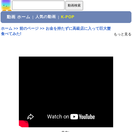
動画 ホーム
人気の動画
|
|
K-POP
ホーム
>>
前のページ
>>
お金を持たずに高級店に入って巨大蟹
食べてみた!
もっと見る