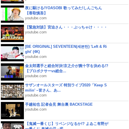
夜に駆ける/YOASOBI 歌ってみた!しんごちん
【香取慎吾】
youtube.com
【緊急対談】宮迫さん・・・ぶっちゃけ・・・・
youtube.com
[BE ORIGINAL] SEVENTEEN(세븐틴) 'Left & Ri
ght' (4K)
youtube.com
金太郎選手と総合対決!京之介が腕十字を決める!?
【プロボクサーvs総合...
youtube.com
サザンオールスターズ 特別ライブ2020「Keep S
milin’ ~皆さん、あ...
youtube.com
手越祐也 記者会見 舞台裏 BACKSTAGE
youtube.com
【鬼滅一番くじ】リベンジなるか!? よゐこ有野が
一番くじ 鬼滅の刃 ~弐...