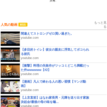
共有:
もっと見
人気の動画
る
間違えてストロングゼロ買い過ぎた。
youtube.com
【多目的トイレ】彼女の親友に浮気してボコられ
る彼氏
youtube.com
【衝撃】料理の失敗作がツッコミどころ満載だっ
た件wwwwww【#2】
youtube.com
【漫画】凡人で終わる人の悪い習慣【マンガ動
画】
youtube.com
【上京直前】はなわ家長男・元輝を送り出す家族
決起会!最後の母の味を噛...
youtube.com