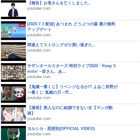
【報告】お母さんを亡くしました。
youtube.com
[2020.7.3 配信] あつまれ どうぶつの森 夏の無料
アップデート
youtube.com
間違えてストロングゼロ買い過ぎた。
youtube.com
サザンオールスターズ 特別ライブ2020「Keep S
milin’ ~皆さん、あ...
youtube.com
【鬼滅一番くじ】リベンジなるか!? よゐこ有野が
一番くじ 鬼滅の刃 ~弐...
youtube.com
【漫画】美人なのに結婚できない女【マンガ動
画】
youtube.com
ヨルシカ - 思想犯(OFFICIAL VIDEO)
youtube.com