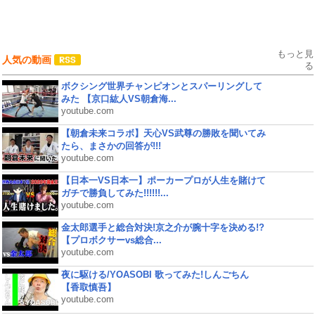
もっと見
人気の動画
る
ボクシング世界チャンピオンとスパーリングして
みた 【京口紘人VS朝倉海...
youtube.com
【朝倉未来コラボ】天心VS武尊の勝敗を聞いてみ
たら、まさかの回答が!!!
youtube.com
【日本一VS日本一】ポーカープロが人生を賭けて
ガチで勝負してみた!!!!!!...
youtube.com
金太郎選手と総合対決!京之介が腕十字を決める!?
【プロボクサーvs総合...
youtube.com
夜に駆ける/YOASOBI 歌ってみた!しんごちん
【香取慎吾】
youtube.com