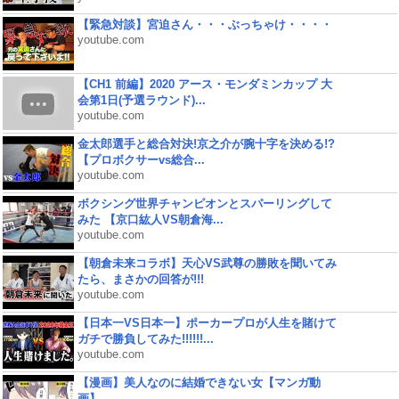
【緊急対談】宮迫さん・・・ぶっちゃけ・・・・
youtube.com
【CH1 前編】2020 アース・モンダミンカップ 大
会第1日(予選ラウンド)...
youtube.com
金太郎選手と総合対決!京之介が腕十字を決める!?
【プロボクサーvs総合...
youtube.com
ボクシング世界チャンピオンとスパーリングして
みた 【京口紘人VS朝倉海...
youtube.com
【朝倉未来コラボ】天心VS武尊の勝敗を聞いてみ
たら、まさかの回答が!!!
youtube.com
【日本一VS日本一】ポーカープロが人生を賭けて
ガチで勝負してみた!!!!!!...
youtube.com
【漫画】美人なのに結婚できない女【マンガ動
画】