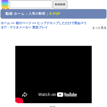
動画 ホーム
人気の動画
|
|
K-POP
ホーム
>>
前のページ
>>
ヒップドロップしただけで死ぬマリ
オ!? - マリオメーカー 実況プレイ
もっと見る