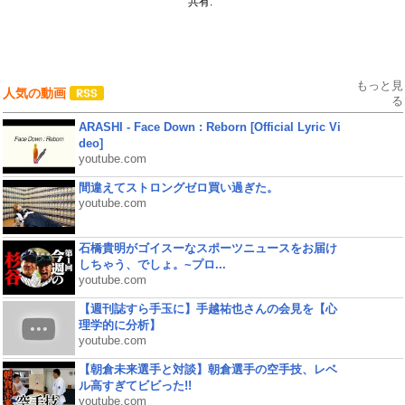
共有:
もっと見
人気の動画
る
ARASHI - Face Down : Reborn [Official Lyric Vi
deo]
youtube.com
間違えてストロングゼロ買い過ぎた。
youtube.com
石橋貴明がゴイスーなスポーツニュースをお届け
しちゃう、でしょ。~プロ...
youtube.com
【週刊誌すら手玉に】手越祐也さんの会見を【心
理学的に分析】
youtube.com
【朝倉未来選手と対談】朝倉選手の空手技、レベ
ル高すぎてビビった!!
youtube.com