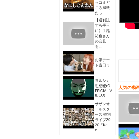
ッコミど
ころ満載
だっ...
【週刊誌
すら手玉
に】手越
祐也さん
の会見
を...
お家デー
ト当日ゥ
ヨルシカ -
思想犯(O
人気の動
FFICIAL V
IDEO)
サザンオ
ールスタ
ーズ 特別
ライブ20
20「Ke
e...