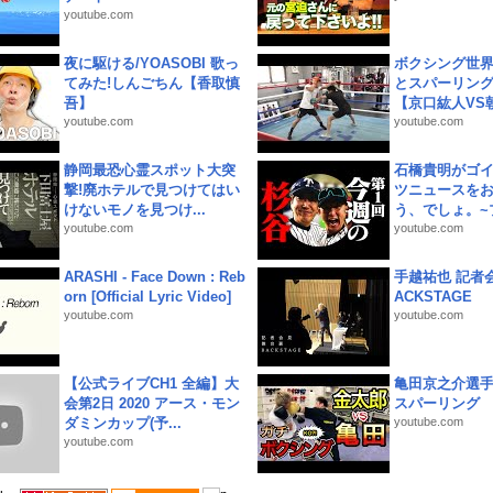
youtube.com
夜に駆ける/YOASOBI 歌っ
ボクシング世
てみた!しんごちん【香取慎
とスパーリン
吾】
【京口紘人VS朝
youtube.com
youtube.com
静岡最恐心霊スポット大突
石橋貴明がゴ
撃!廃ホテルで見つけてはい
ツニュースを
けないモノを見つけ...
う、でしょ。~プ
youtube.com
youtube.com
ARASHI - Face Down : Reb
手越祐也 記者会
orn [Official Lyric Video]
ACKSTAGE
youtube.com
youtube.com
【公式ライブCH1 全編】大
亀田京之介選
会第2日 2020 アース・モン
スパーリング
ダミンカップ(予...
youtube.com
youtube.com