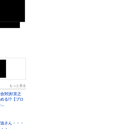
もっと見る
合対決!京之
める!?【プロ
..
宮迫さん・・・
・・・