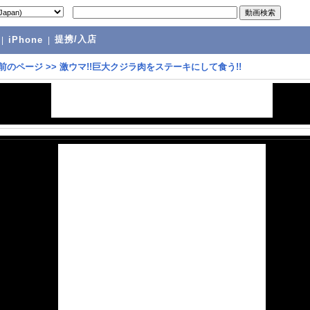
提携/入店
|
iPhone
|
前のページ
>>
激ウマ!!巨大クジラ肉をステーキにして食う!!