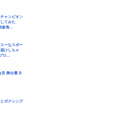
界チャンピオン
グしてみた
倉海...
イスーなスポー
お届けしちゃ
ロ...
見 舞台裏 B
手とボクシング