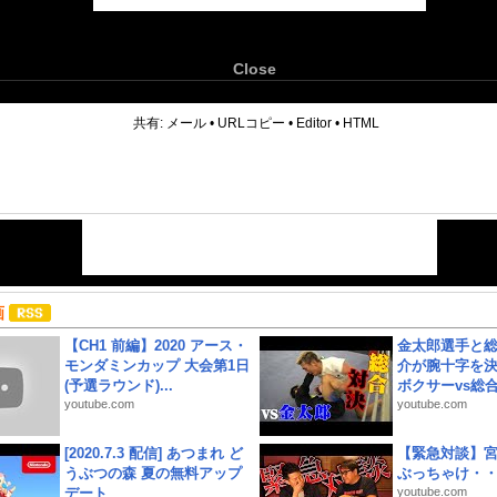
Close
6
共有:
メール
•
URLコピー
•
Editor
•
HTML
画
【CH1 前編】2020 アース・
金太郎選手と総
モンダミンカップ 大会第1日
介が腕十字を決
(予選ラウンド)...
ボクサーvs総合.
youtube.com
youtube.com
[2020.7.3 配信] あつまれ ど
【緊急対談】
うぶつの森 夏の無料アップ
ぶっちゃけ・
デート
youtube.com