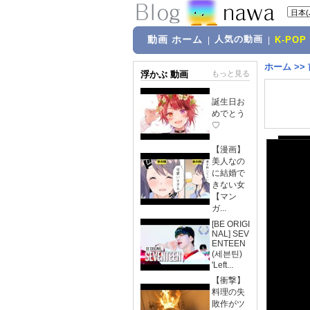
動画 ホーム
人気の動画
|
|
K-POP
ホーム
>>
浮かぶ 動画
もっと見る
誕生日お
めでとう
♡
【漫画】
美人なの
に結婚で
きない女
【マン
ガ...
[BE ORIGI
NAL] SEV
ENTEEN
(세븐틴)
'Left...
【衝撃】
料理の失
敗作がツ