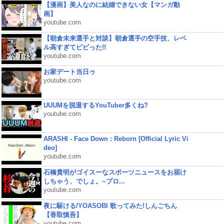
【漫画】美人なのに結婚できない女【マンガ動
画】
youtube.com
【朝倉未来選手と対談】朝倉選手の空手技、レベ
ル高すぎてビビった!!
youtube.com
お家デート当日ゥ
youtube.com
UUUMを脱退するYouTuber多くね?
youtube.com
ARASHI - Face Down : Reborn [Official Lyric Vi
deo]
youtube.com
石橋貴明がゴイスーなスポーツニュースをお届け
しちゃう、でしょ。~プロ...
youtube.com
夜に駆ける/YOASOBI 歌ってみた!しんごちん
【香取慎吾】
youtube.com