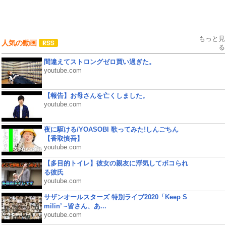
もっと見
人気の動画
る
間違えてストロングゼロ買い過ぎた。
youtube.com
【報告】お母さんを亡くしました。
youtube.com
夜に駆ける/YOASOBI 歌ってみた!しんごちん
【香取慎吾】
youtube.com
【多目的トイレ】彼女の親友に浮気してボコられ
る彼氏
youtube.com
サザンオールスターズ 特別ライブ2020「Keep S
milin’ ~皆さん、あ...
youtube.com