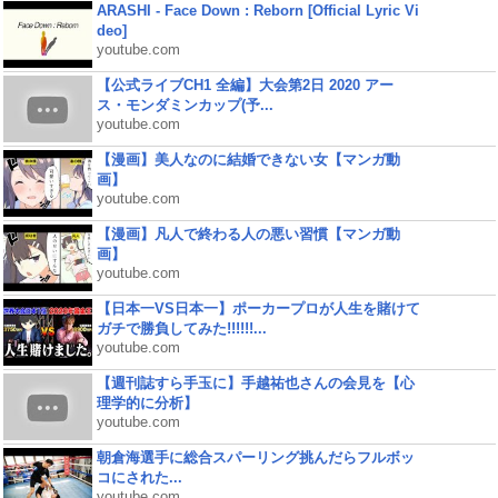
ARASHI - Face Down : Reborn [Official Lyric Vi
deo]
youtube.com
【公式ライブCH1 全編】大会第2日 2020 アー
ス・モンダミンカップ(予...
youtube.com
【漫画】美人なのに結婚できない女【マンガ動
画】
youtube.com
【漫画】凡人で終わる人の悪い習慣【マンガ動
画】
youtube.com
【日本一VS日本一】ポーカープロが人生を賭けて
ガチで勝負してみた!!!!!!...
youtube.com
【週刊誌すら手玉に】手越祐也さんの会見を【心
理学的に分析】
youtube.com
朝倉海選手に総合スパーリング挑んだらフルボッ
コにされた...
youtube.com