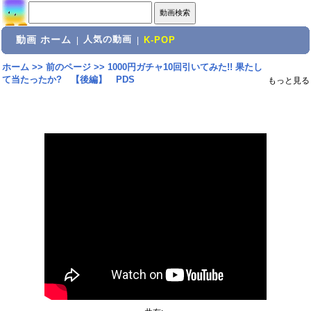
動画 ホーム
人気の動画
|
|
K-POP
ホーム
>>
前のページ
>>
1000円ガチャ10回引いてみた!! 果たし
て当たったか? 【後編】 PDS
もっと見る