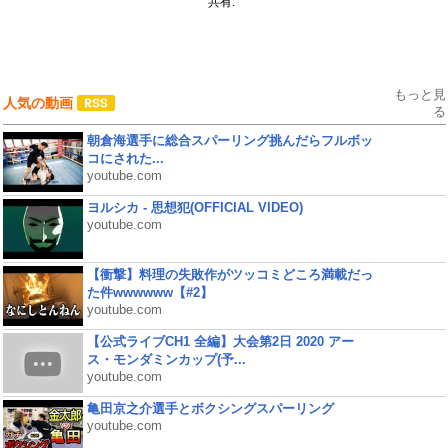
共有:
もっと見
人気の動画
る
朝倉海選手に総合スパーリング挑んだらフルボッ
コにされた...
youtube.com
ヨルシカ - 思想犯(OFFICIAL VIDEO)
youtube.com
【衝撃】料理の失敗作がツッコミどころ満載だっ
た件wwwwww【#2】
youtube.com
【公式ライブCH1 全編】大会第2日 2020 アー
ス・モンダミンカップ(予...
youtube.com
亀田京之介選手とボクシングスパーリング
youtube.com