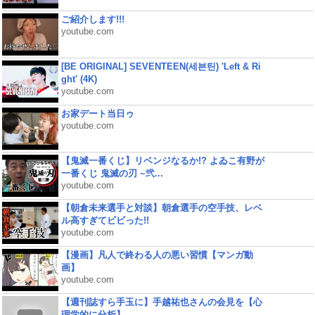
ご紹介します!!!
youtube.com
[BE ORIGINAL] SEVENTEEN(세븐틴) 'Left & Ri
ght' (4K)
youtube.com
お家デート当日ゥ
youtube.com
【鬼滅一番くじ】リベンジなるか!? よゐこ有野が
一番くじ 鬼滅の刃 ~弐...
youtube.com
【朝倉未来選手と対談】朝倉選手の空手技、レベ
ル高すぎてビビった!!
youtube.com
【漫画】凡人で終わる人の悪い習慣【マンガ動
画】
youtube.com
【週刊誌すら手玉に】手越祐也さんの会見を【心
理学的に分析】