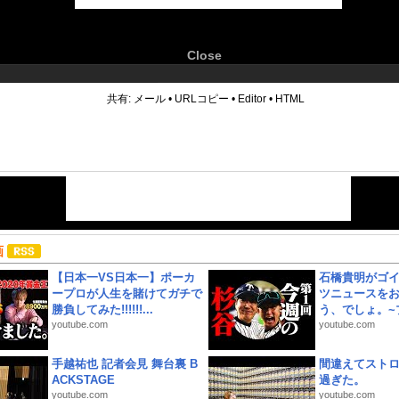
Close
6
共有:
メール
•
URLコピー
•
Editor
•
HTML
画
【日本一VS日本一】ポーカ
石橋貴明がゴ
ープロが人生を賭けてガチで
ツニュースを
勝負してみた!!!!!!...
う、でしょ。~プ
youtube.com
youtube.com
手越祐也 記者会見 舞台裏 B
間違えてスト
ACKSTAGE
過ぎた。
youtube.com
youtube.com