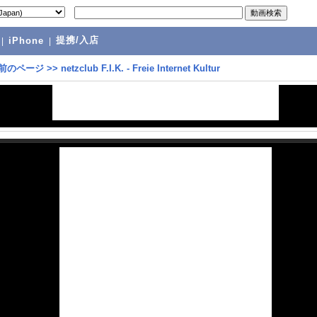
提携/入店
|
iPhone
|
前のページ
>>
netzclub F.I.K. - Freie Internet Kultur