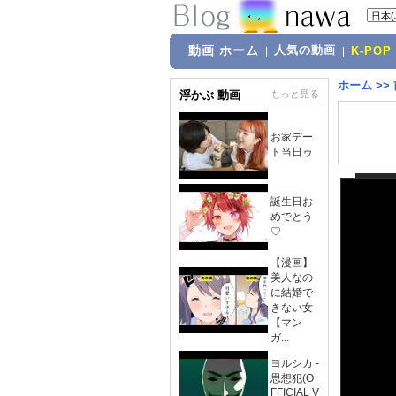
動画 ホーム
人気の動画
|
|
K-POP
ホーム
>>
浮かぶ 動画
もっと見る
お家デー
ト当日ゥ
誕生日お
めでとう
♡
【漫画】
美人なの
に結婚で
きない女
【マン
ガ...
ヨルシカ -
思想犯(O
FFICIAL V