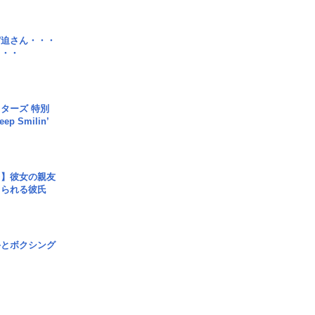
宮迫さん・・・
・・・
ターズ 特別
p Smilin’
レ】彼女の親友
コられる彼氏
手とボクシング