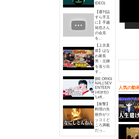
IDEO)
【週刊誌
すら手玉
に】手越
祐也さん
の会見
を...
【上京直
前】はな
わ家長
男・元輝
を送り出
す...
[BE ORIGI
NAL] SEV
人気の動
ENTEEN
(세븐틴)
'Left...
【衝撃】
料理の失
敗作がツ
ッコミど
ころ満載
だっ...