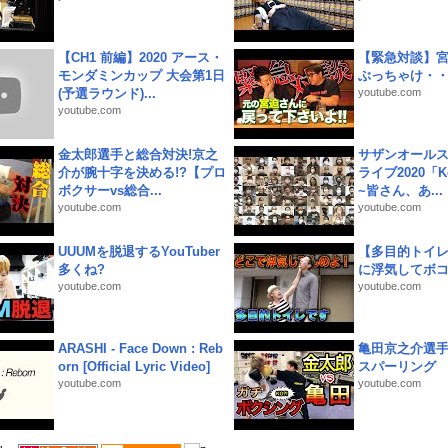
【CH1 前編】2020 アース・
【緊急対談】
モンダミンカップ 大会第1日
ぶっちゃけ・
(予選ラウンド)...
youtube.com
youtube.com
金太郎選手と総合対決!京之
サザンオールス
介が腕十字を決める!?【プロ
ライブ2020「Kee
ボクサーvs総合...
~皆さん、あ...
youtube.com
youtube.com
UUUMを脱退するYouTuber
【多目的トイ
多くね?
に浮気してボ
youtube.com
youtube.com
ARASHI - Face Down : Reb
亀田京之介選
orn [Official Lyric Video]
スパーリング
youtube.com
youtube.com