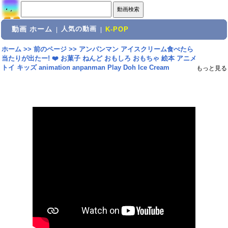
動画 ホーム
人気の動画
|
|
K-POP
ホーム
>>
前のページ
>>
アンパンマン アイスクリーム食べたら
当たりが出たー! ❤️ お菓子 ねんど おもしろ おもちゃ 絵本 アニメ
トイ キッズ animation anpanman Play Doh Ice Cream
もっと見る