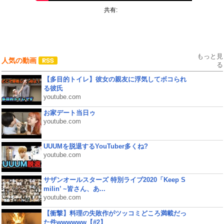
共有:
もっと見
人気の動画
る
【多目的トイレ】彼女の親友に浮気してボコられ
る彼氏
youtube.com
お家デート当日ゥ
youtube.com
UUUMを脱退するYouTuber多くね?
youtube.com
サザンオールスターズ 特別ライブ2020「Keep S
milin’ ~皆さん、あ...
youtube.com
【衝撃】料理の失敗作がツッコミどころ満載だっ
た件wwwwww【#2】