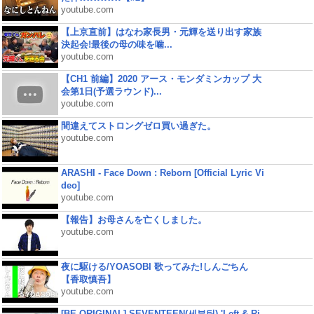
youtube.com
【上京直前】はなわ家長男・元輝を送り出す家族
決起会!最後の母の味を噛...
youtube.com
【CH1 前編】2020 アース・モンダミンカップ 大
会第1日(予選ラウンド)...
youtube.com
間違えてストロングゼロ買い過ぎた。
youtube.com
ARASHI - Face Down : Reborn [Official Lyric Vi
deo]
youtube.com
【報告】お母さんを亡くしました。
youtube.com
夜に駆ける/YOASOBI 歌ってみた!しんごちん
【香取慎吾】
youtube.com
[BE ORIGINAL] SEVENTEEN(세븐틴) 'Left & Ri