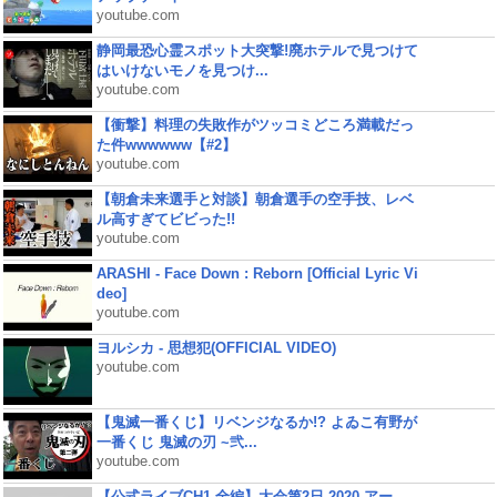
youtube.com
静岡最恐心霊スポット大突撃!廃ホテルで見つけて
はいけないモノを見つけ...
youtube.com
【衝撃】料理の失敗作がツッコミどころ満載だっ
た件wwwwww【#2】
youtube.com
【朝倉未来選手と対談】朝倉選手の空手技、レベ
ル高すぎてビビった!!
youtube.com
ARASHI - Face Down : Reborn [Official Lyric Vi
deo]
youtube.com
ヨルシカ - 思想犯(OFFICIAL VIDEO)
youtube.com
【鬼滅一番くじ】リベンジなるか!? よゐこ有野が
一番くじ 鬼滅の刃 ~弐...
youtube.com
【公式ライブCH1 全編】大会第2日 2020 アー