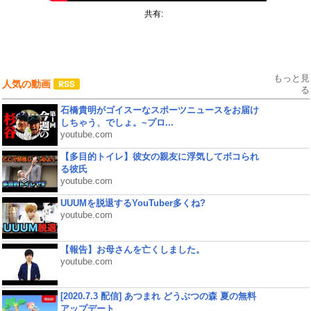
共有:
もっと見
人気の動画
る
石橋貴明がゴイスーなスポーツニュースをお届け
しちゃう、でしょ。~プロ...
youtube.com
【多目的トイレ】彼女の親友に浮気してボコられ
る彼氏
youtube.com
UUUMを脱退するYouTuber多くね?
youtube.com
【報告】お母さんを亡くしました。
youtube.com
[2020.7.3 配信] あつまれ どうぶつの森 夏の無料
アップデート