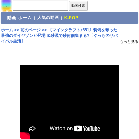
動画 ホーム
人気の動画
|
|
K-POP
ホーム
>>
前のページ
>>
〔マインクラフト♯551〕装備を奪った
最強のダイヤゾンビ登場!!&砂漠で砂何個集まる?〔ぐっちのサバ
イバル生活〕
もっと見る