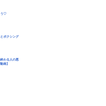
とう♡
手とボクシング
で終わる人の悪
ガ動画】