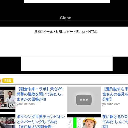
Close
6
共有:
メール
•
URLコピー
•
Editor
•
HTML
画
【朝倉未来コラボ】天心VS
【週刊誌すら
武尊の勝敗を聞いてみたら、
也さんの会見
まさかの回答が!!!
分析】
youtube.com
youtube.com
ボクシング世界チャンピオン
夜に駆ける/YOA
とスパーリングしてみた
てみた!しんご
【京口紘人VS朝倉海...
吾】