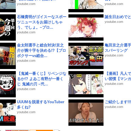
youtube.com
youtube.com
石橋貴明がゴイスーなスポー
誕生日おめで
ツニュースをお届けしちゃ
youtube.com
う、でしょ。~プロ...
youtube.com
金太郎選手と総合対決!京之
亀田京之介選
介が腕十字を決める!?【プロ
スパーリング
ボクサーvs総合...
youtube.com
youtube.com
【鬼滅一番くじ】リベンジな
【漫画】凡人
るか!? よゐこ有野が一番く
い習慣【マン
じ 鬼滅の刃 ~弐...
youtube.com
youtube.com
UUUMを脱退するYouTuber
ご紹介します!!!
多くね?
youtube.com
youtube.com