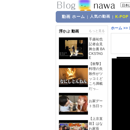
動画 ホーム
人気の動画
|
|
K-POP
ホーム
>>
浮かぶ 動画
もっと見る
手越祐也
記者会見
舞台裏 BA
CKSTAG
E
【衝撃】
料理の失
敗作がツ
ッコミど
ころ満載
だっ...
お家デー
ト当日ゥ
【上京直
前】はな
わ家長