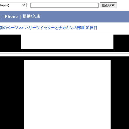
提携/入店
|
iPhone
|
前のページ
>>
ハリーツイッターとナカキンの部屋 01日目