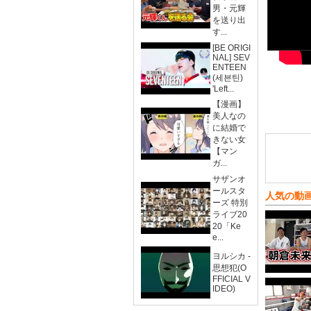
男・元輝
を送り出
す...
[BE ORIGI
NAL] SEV
ENTEEN
(세븐틴)
'Left...
【漫画】
美人なの
に結婚で
きない女
【マン
ガ...
サザンオ
ールスタ
人気の動
ーズ 特別
ライブ20
20「Ke
e...
ヨルシカ -
思想犯(O
FFICIAL V
IDEO)