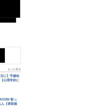
もっと見る
手玉に】手越祐
を【心理学的に
SOBI 歌っ
ちん【香取慎