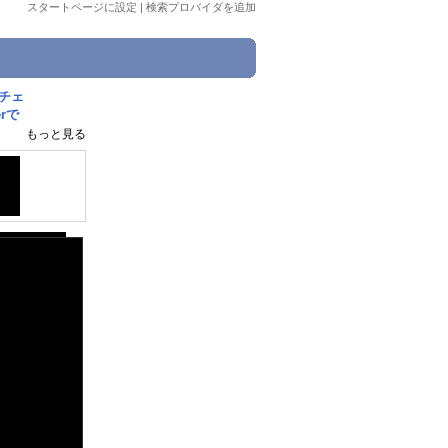
スタートページに設定
|
検索プロバイダを追加
チェ
rで
もっと見る