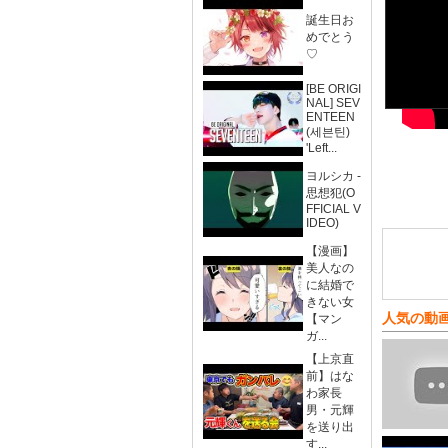
誕生日お
めでとう
♡
[BE ORIGI
NAL] SEV
ENTEEN
(세븐틴)
'Left...
ヨルシカ -
思想犯(O
FFICIAL V
IDEO)
【漫画】
美人なの
に結婚で
きない女
人気の動
【マン
ガ...
【上京直
前】はな
わ家長
男・元輝
を送り出
す...