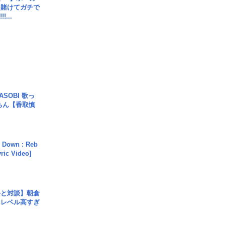
を賭けてガチで
!...
SOBI 歌っ
ちん【香取慎
 Down : Reb
yric Video]
手と対談】朝倉
、レベル高すぎ