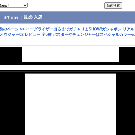
提携/入店
|
iPhone
|
前のページ
>>
イーグライザー出るまでガチャりまSHOW!ガシャポン リアル
オウジャー02 レビュー!全5種 バスターやチェンジャーはスペシャルカラーve