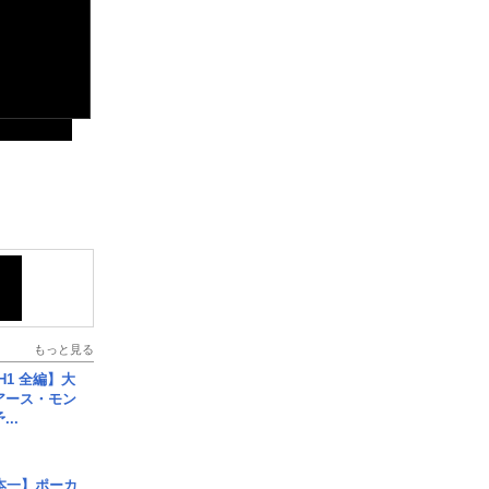
もっと見る
H1 全編】大
 アース・モン
..
本一】ポーカ