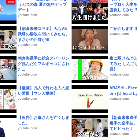
うぶつの森 夏の無料アップ
ープロが人生
デート
勝負してみた!!!!!
youtube.com
youtube.com
【朝倉未来コラボ】天心VS
ご紹介します!!!
武尊の勝敗を聞いてみたら、
youtube.com
まさかの回答が!!!
youtube.com
朝倉海選手に総合スパーリン
夜に駆ける/YOA
グ挑んだらフルボッコにされ
てみた!しんご
た...
吾】
youtube.com
youtube.com
【漫画】凡人で終わる人の悪
ARASHI - Face
い習慣【マンガ動画】
orn [Official L
youtube.com
youtube.com
【報告】お母さんを亡くしま
【朝倉未来選
した。
選手の空手技
youtube.com
てビビった!!
youtube.com