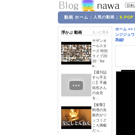
動画 ホーム
人気の動画
|
|
K-POP
ホーム
>>
浮かぶ 動画
もっと見る
ンジジュウ
再録!
サザンオ
ールスタ
ーズ 特別
ライブ20
20「Ke
e...
【週刊誌
すら手玉
に】手越
祐也さん
の会見
を...
【衝撃】
料理の失
敗作がツ
ッコミど
ころ満載
だっ...