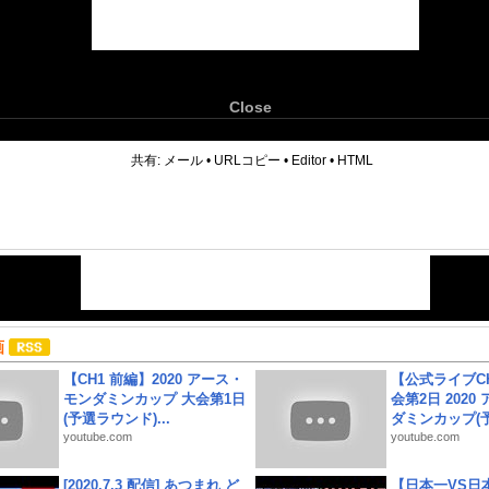
Close
6
共有:
メール
•
URLコピー
•
Editor
•
HTML
画
【CH1 前編】2020 アース・
【公式ライブC
モンダミンカップ 大会第1日
会第2日 2020
(予選ラウンド)...
ダミンカップ(予.
youtube.com
youtube.com
[2020.7.3 配信] あつまれ ど
【日本一VS日