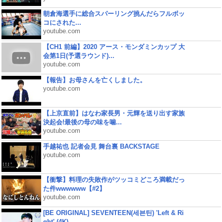
朝倉海選手に総合スパーリング挑んだらフルボッ
コにされた...
youtube.com
【CH1 前編】2020 アース・モンダミンカップ 大
会第1日(予選ラウンド)...
youtube.com
【報告】お母さんを亡くしました。
youtube.com
【上京直前】はなわ家長男・元輝を送り出す家族
決起会!最後の母の味を噛...
youtube.com
手越祐也 記者会見 舞台裏 BACKSTAGE
youtube.com
【衝撃】料理の失敗作がツッコミどころ満載だっ
た件wwwwww【#2】
youtube.com
[BE ORIGINAL] SEVENTEEN(세븐틴) 'Left & Ri
ght' (4K)