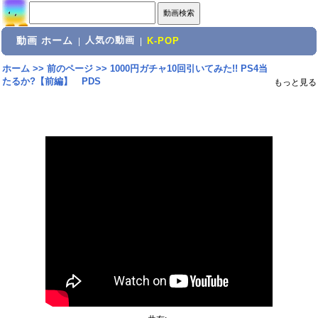
動画 ホーム
人気の動画
|
|
K-POP
ホーム
>>
前のページ
>>
1000円ガチャ10回引いてみた!! PS4当
たるか?【前編】 PDS
もっと見る