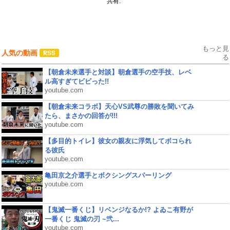
共有:
もっと見
人気の動画
る
【朝倉未来選手と対談】朝倉選手の空手技、レベ
ル高すぎてビビった!!
youtube.com
【朝倉未来コラボ】天心VS武尊の勝敗を聞いてみ
たら、まさかの回答が!!!
youtube.com
【多目的トイレ】彼女の親友に浮気してボコられ
る彼氏
youtube.com
亀田京之介選手とボクシングスパーリング
youtube.com
【鬼滅一番くじ】リベンジなるか!? よゐこ有野が
一番くじ 鬼滅の刃 ~弐...
youtube.com