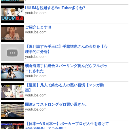
UUUMを脱退するYouTuber多くね?
youtube.com
ご紹介します!!!
youtube.com
【週刊誌すら手玉に】手越祐也さんの会見を【心
理学的に分析】
youtube.com
朝倉海選手に総合スパーリング挑んだらフルボッ
コにされた...
youtube.com
【漫画】凡人で終わる人の悪い習慣【マンガ動
画】
youtube.com
間違えてストロングゼロ買い過ぎた。
youtube.com
【日本一VS日本一】ポーカープロが人生を賭けて
ガチで勝負してみた!!!!!!...