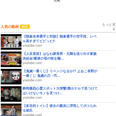
共有:
もっと見
人気の動画
る
【朝倉未来選手と対談】朝倉選手の空手技、レベ
ル高すぎてビビった!!
youtube.com
【上京直前】はなわ家長男・元輝を送り出す家族
決起会!最後の母の味を噛...
youtube.com
【鬼滅一番くじ】リベンジなるか!? よゐこ有野が
一番くじ 鬼滅の刃 ~弐...
youtube.com
静岡最恐心霊スポット大突撃!廃ホテルで見つけて
はいけないモノを見つけ...
youtube.com
【多目的トイレ】彼女の親友に浮気してボコられ
る彼氏
youtube.com