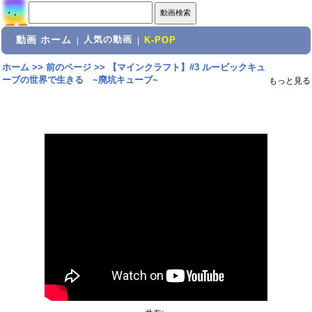
動画 ホーム
人気の動画
|
|
K-POP
ホーム
>>
前のページ
>>
【マインクラフト】#3 ルービックキュ
ーブの世界で生きる ~廃坑キューブ~
もっと見る