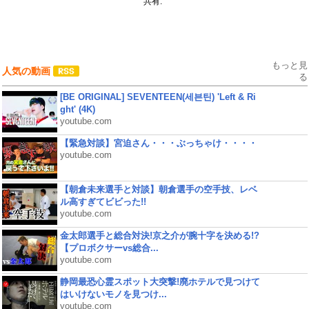
共有:
もっと見
人気の動画
る
[BE ORIGINAL] SEVENTEEN(세븐틴) 'Left & Ri
ght' (4K)
youtube.com
【緊急対談】宮迫さん・・・ぶっちゃけ・・・・
youtube.com
【朝倉未来選手と対談】朝倉選手の空手技、レベ
ル高すぎてビビった!!
youtube.com
金太郎選手と総合対決!京之介が腕十字を決める!?
【プロボクサーvs総合...
youtube.com
静岡最恐心霊スポット大突撃!廃ホテルで見つけて
はいけないモノを見つけ...
youtube.com