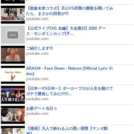
【朝倉未来コラボ】天心VS武尊の勝敗を聞いてみ
たら、まさかの回答が!!!
youtube.com
【公式ライブCH1 全編】大会第2日 2020 アー
ス・モンダミンカップ(予...
youtube.com
ご紹介します!!!
youtube.com
ARASHI - Face Down : Reborn [Official Lyric Vi
deo]
youtube.com
【日本一VS日本一】ポーカープロが人生を賭けて
ガチで勝負してみた!!!!!!...
youtube.com
お家デート当日ゥ
youtube.com
【漫画】凡人で終わる人の悪い習慣【マンガ動
画】