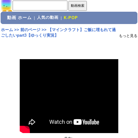
動画 ホーム
人気の動画
|
|
K-POP
ホーム
>>
前のページ
>>
【マインクラフト】ご飯に埋もれて過
ごしたいpart3【ゆっくり実況】
もっと見る